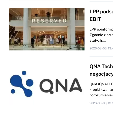
LPP podsu
EBIT
LPP poinformo
Zgodnie z prze
stałych,...
2026-08-06, 13:
QNA Techn
negocjacy
QNA (QNATECHN
kropki kwanto
porozumienie o
2026-08-06, 13: