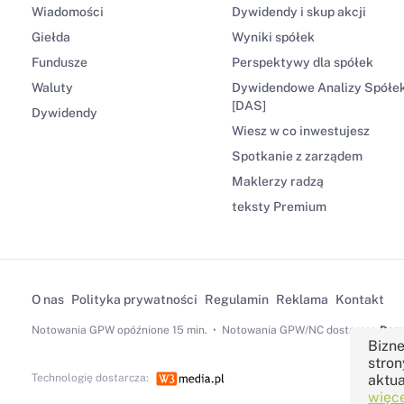
Wiadomości
Dywidendy i skup akcji
Giełda
Wyniki spółek
Fundusze
Perspektywy dla spółek
Waluty
Dywidendowe Analizy Spółe
[DAS]
Dywidendy
Wiesz w co inwestujesz
Spotkanie z zarządem
Maklerzy radzą
teksty Premium
O nas
Polityka prywatności
Regulamin
Reklama
Kontakt
Notowania GPW
opóźnione 15 min.
Notowania GPW/NC dostarcza
Dom 
Bizne
stron
aktua
Technologię dostarcza:
więce