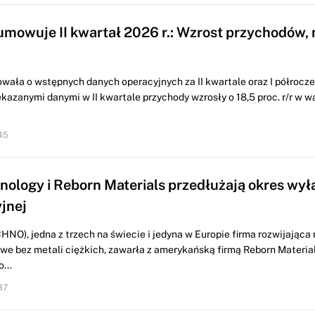
mowuje II kwartał 2026 r.: Wzrost przychodów, 
wała o wstępnych danych operacyjnych za II kwartale oraz I półrocze 
kazanymi danymi w II kwartale przychody wzrosły o 18,5 proc. r/r w w
45
ology i Reborn Materials przedłużają okres wył
jnej
O), jedna z trzech na świecie i jedyna w Europie firma rozwijająca 
we bez metali ciężkich, zawarła z amerykańską firmą Reborn Materia
...
37