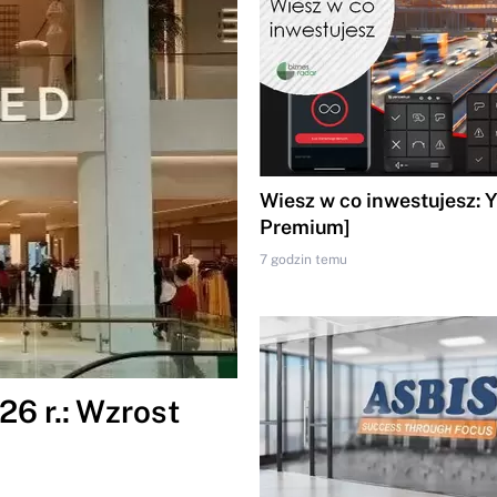
Wiesz w co inwestujesz: 
Premium]
7 godzin temu
6 r.: Wzrost