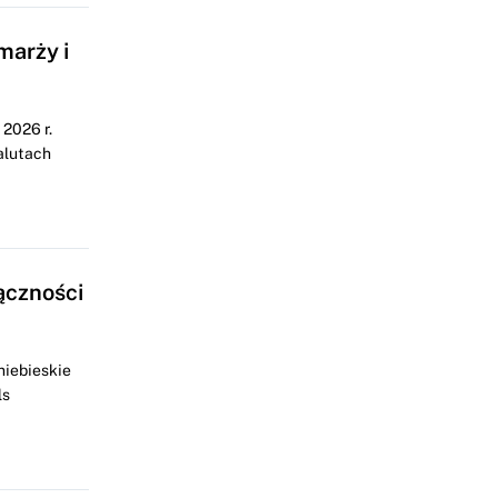
marży i
2026 r.
alutach
ączności
niebieskie
ls