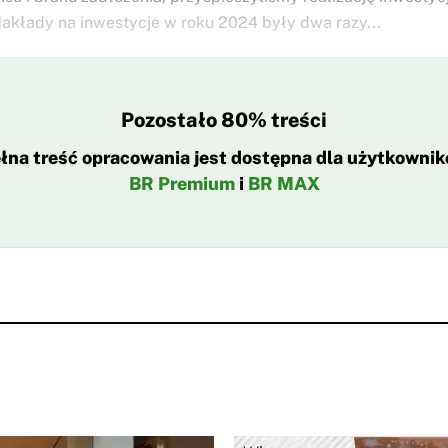
akłady na inwestycje w roku 2024 były dwa razy...
Pozostało 80% treści
łna treść opracowania jest dostępna dla użytkowni
BR Premium
i
BR MAX