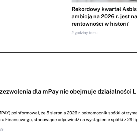
Rekordowy kwartał Asbis
ambicją na 2026 r. jest n
rentowności w historii"
2 godziny temu
 zezwolenia dla mPay nie obejmuje działalności L
PAY) poinformował, że 5 sierpnia 2026 r. pełnomocnik spółki otrzyma
u Finansowego, stanowiące odpowiedź na wystąpienie spółki z 29 lipc
59