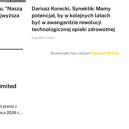
u. "Naszą
Dariusz Korecki, Synektik: Mamy
ajwyższa
potencjał, by w kolejnych latach
być w awangardzie rewolucji
technologicznej opieki zdrowotnej
6 godzin temu
Biznesradar bez reklam?
Sprawdź BR Plus
imited
ł pismo z
a 2026 r....