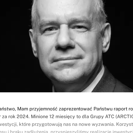
aństwo, Mam przyjemność zaprezentować Państwu raport r
r za rok 2024. Minione 12 miesięcy to dla Grupy ATC (ARCTI
inwestycji, które przygotowują nas na nowe wyzwania. Korzyst
nsu i braku zadłużenia, przyspieszyliśmy realizację inwestyc