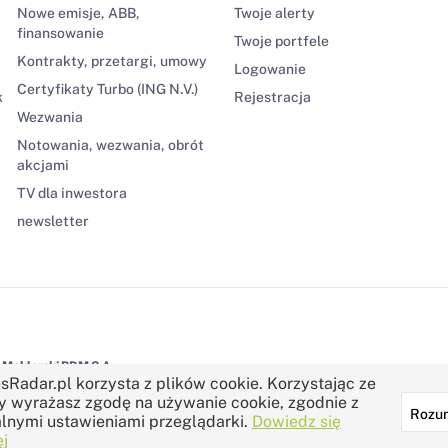
Nowe emisje, ABB,
Twoje alerty
finansowanie
Twoje portfele
Kontrakty, przetargi, umowy
Logowanie
Certyfikaty Turbo (ING N.V.)
k
Rejestracja
Wezwania
Notowania, wezwania, obrót
akcjami
TV dla inwestora
newsletter
Maklerski BDM S.A.
sRadar.pl korzysta z plików cookie. Korzystając ze
y wyrażasz zgodę na używanie cookie, zgodnie z
Rozu
lnymi ustawieniami przeglądarki.
Dowiedz się
j