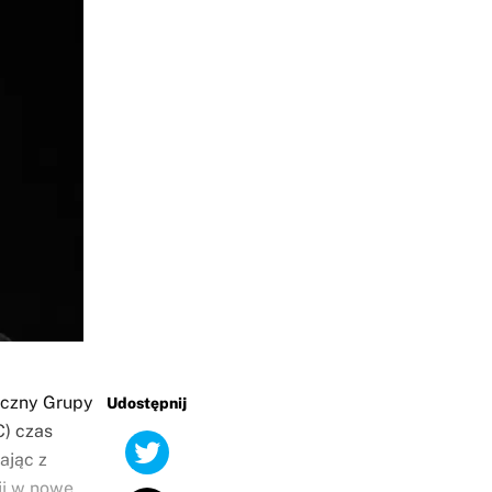
oczny Grupy
Udostępnij
C) czas
ając z
ji w nowe