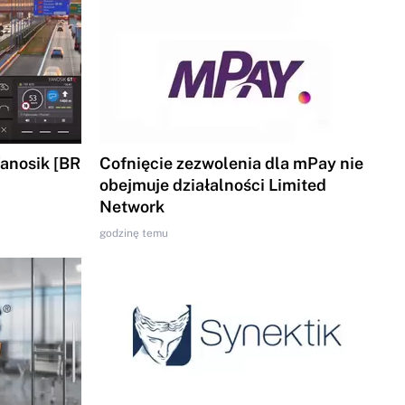
Yanosik [BR
Cofnięcie zezwolenia dla mPay nie
obejmuje działalności Limited
Network
godzinę temu