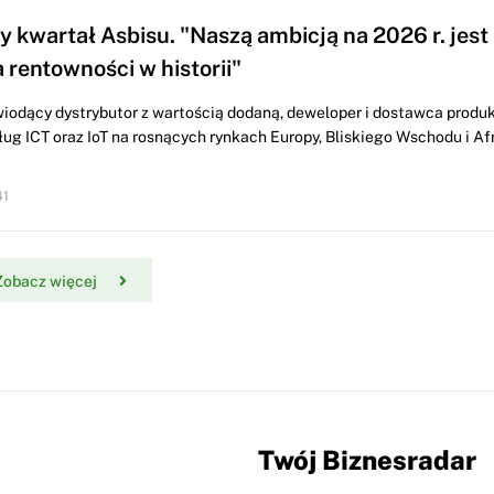
 kwartał Asbisu. "Naszą ambicją na 2026 r. jest
 rentowności w historii"
wiodący dystrybutor z wartością dodaną, deweloper i dostawca produ
ług ICT oraz IoT na rosnących rynkach Europy, Bliskiego Wschodu i Af
41
Zobacz więcej
Twój Biznesradar