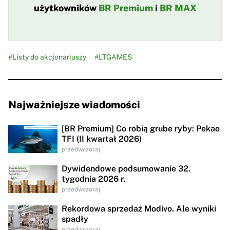
użytkowników
BR Premium
i
BR MAX
#Listy do akcjonariuszy
#LTGAMES
Najważniejsze wiadomości
[BR Premium] Co robią grube ryby: Pekao
TFI (II kwartał 2026)
przedwczoraj
Dywidendowe podsumowanie 32.
tygodnia 2026 r.
przedwczoraj
Rekordowa sprzedaż Modivo. Ale wyniki
spadły
przedwczoraj