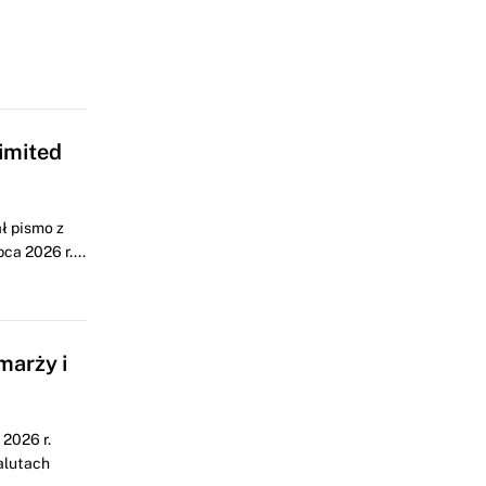
imited
ł pismo z
a 2026 r....
marży i
2026 r.
alutach