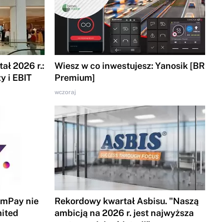
ał 2026 r.:
Wiesz w co inwestujesz: Yanosik [BR
y i EBIT
Premium]
wczoraj
 mPay nie
Rekordowy kwartał Asbisu. "Naszą
mited
ambicją na 2026 r. jest najwyższa