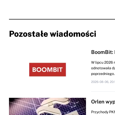
Pozostałe wiadomości
BoomBit: 
W lipcu 2026 
odnotowała dz
poprzedniego..
2026-08-06, 20:
Orlen wyp
Przychody PKN