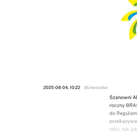
2025-08-04, 10:22
Biznesradar
Szanowni Ak
roczny BRAS
do Regulami
przekazywa
roku, tak ja