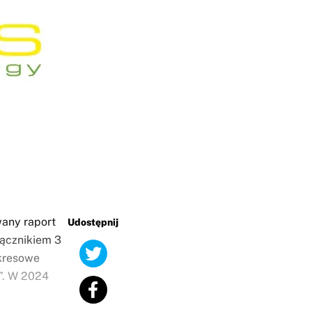
any raport
Udostępnij
łącznikiem 3
okresowe
”. W 2024