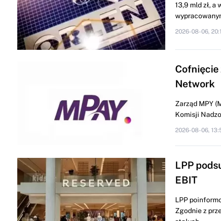
13,9 mld zł, a
wypracowanym
2026-08-06, 20:
Cofnięcie
Network
Zarząd MPY (M
Komisji Nadzor
2026-08-06, 13:
LPP podsu
EBIT
LPP poinformo
Zgodnie z prze