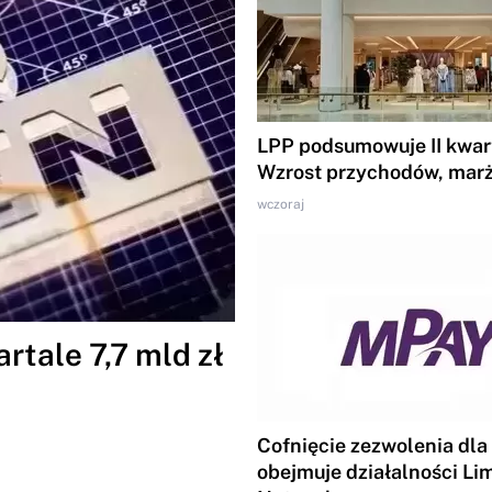
LPP podsumowuje II kwart
Wzrost przychodów, marż
wczoraj
tale 7,7 mld zł
Cofnięcie zezwolenia dla
obejmuje działalności Li