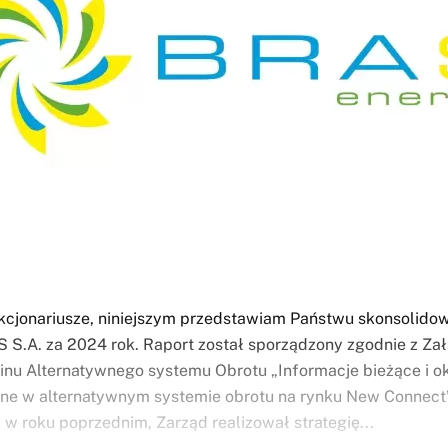
cjonariusze, niniejszym przedstawiam Państwu skonsolidow
 S.A. za 2024 rok. Raport został sporządzony zgodnie z Za
nu Alternatywnego systemu Obrotu „Informacje bieżące i 
ne w alternatywnym systemie obrotu na rynku New Connect
k w roku poprzednim, Zarząd realizował strategię...