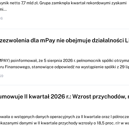
 wynik netto 7,7 mld zł. Grupa zamknęła kwartał rekordowymi zyskami
i...
16
 zezwolenia dla mPay nie obejmuje działalności L
PAY) poinformował, że 5 sierpnia 2026 r. pełnomocnik spółki otrzyma
u Finansowego, stanowiące odpowiedź na wystąpienie spółki z 29 lipc
59
mowuje II kwartał 2026 r.: Wzrost przychodów, 
wała o wstępnych danych operacyjnych za II kwartale oraz I półrocze 
kazanymi danymi w II kwartale przychody wzrosły o 18,5 proc. r/r w w