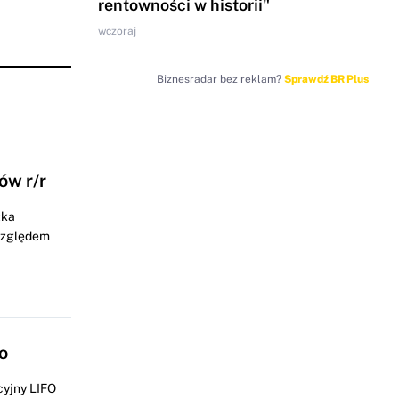
rentowności w historii"
wczoraj
Biznesradar bez reklam?
Sprawdź BR Plus
ów r/r
łka
 względem
o
cyjny LIFO