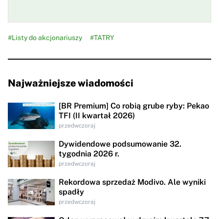
#Listy do akcjonariuszy
#TATRY
Najważniejsze wiadomości
[BR Premium] Co robią grube ryby: Pekao
TFI (II kwartał 2026)
przedwczoraj
Dywidendowe podsumowanie 32.
tygodnia 2026 r.
przedwczoraj
Rekordowa sprzedaż Modivo. Ale wyniki
spadły
przedwczoraj