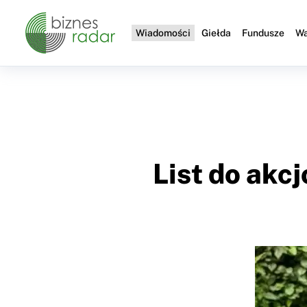
Wiadomości
Giełda
Fundusze
Wa
List do akc