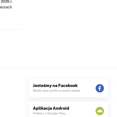
2026 r.
alutach
Jesteśmy na Facebook
Śledź nasz profil w social media
Aplikacja Android
Pobierz z Google Play