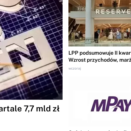
LPP podsumowuje II kwart
Wzrost przychodów, marż
wczoraj
tale 7,7 mld zł