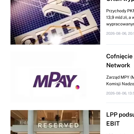
Przychody PKN
13,9 mld zł, a
wypracowanym
2026-08-06, 20:
Cofnięcie
Network
Zarząd MPY (M
Komisji Nadzor
2026-08-06, 13:
LPP podsu
EBIT