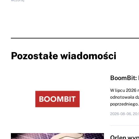
Pozostałe wiadomości
BoomBit: 
W lipcu 2026 
odnotowała dz
poprzedniego..
2026-08-06, 20:
Orlen wyp