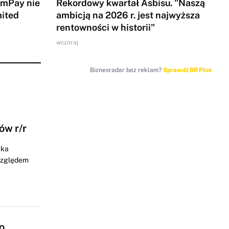
 mPay nie
Rekordowy kwartał Asbisu. "Naszą
mited
ambicją na 2026 r. jest najwyższa
rentowności w historii"
wczoraj
Biznesradar bez reklam?
Sprawdź BR Plus
ów r/r
łka
 względem
o