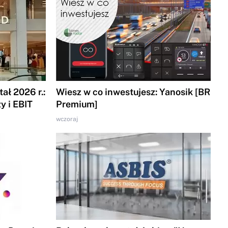
ał 2026 r.:
Wiesz w co inwestujesz: Yanosik [BR
y i EBIT
Premium]
wczoraj