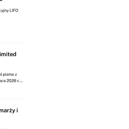
cyjny LIFO
imited
ł pismo z
a 2026 r....
marży i