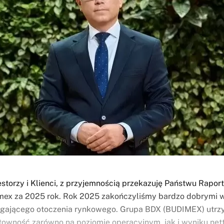
storzy i Klienci,‎ z przyjemnością przekazuję Państwu Rapor
ex za 2025 rok. Rok 2025 zakończyliśmy bardzo dobrymi 
ającego otoczenia rynkowego. Grupa BDX (BUDIMEX) utrz
ntowność zarówno na poziomie operacyjnym, jak i wyniku nett