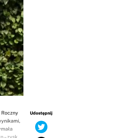
t Roczny
Udostępnij
wynikami,
ymała
o – zysk