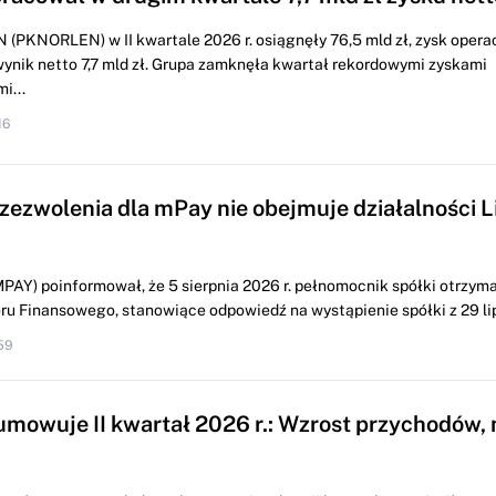
 (PKNORLEN) w II kwartale 2026 r. osiągnęły 76,5 mld zł, zysk opera
 wynik netto 7,7 mld zł. Grupa zamknęła kwartał rekordowymi zyskami
i...
16
 zezwolenia dla mPay nie obejmuje działalności L
PAY) poinformował, że 5 sierpnia 2026 r. pełnomocnik spółki otrzyma
u Finansowego, stanowiące odpowiedź na wystąpienie spółki z 29 lipc
59
mowuje II kwartał 2026 r.: Wzrost przychodów, 