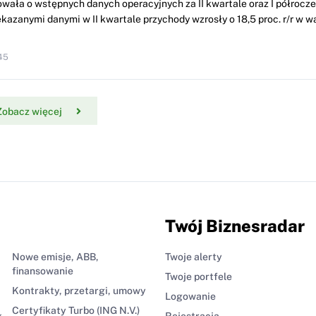
wała o wstępnych danych operacyjnych za II kwartale oraz I półrocze 
kazanymi danymi w II kwartale przychody wzrosły o 18,5 proc. r/r w w
45
Zobacz więcej
Twój Biznesradar
Nowe emisje, ABB,
Twoje alerty
finansowanie
Twoje portfele
Kontrakty, przetargi, umowy
Logowanie
Certyfikaty Turbo (ING N.V.)