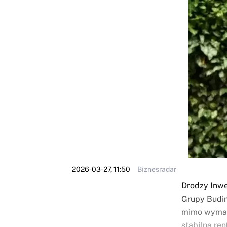
2026-03-27, 11:50
Biznesradar
Drodzy Inwe
Grupy Budim
mimo wymag
stabilną re