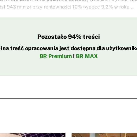
ósł 943 mln zł przy rentowności 10% (wobec 9,2% w roku...
Pozostało 94% treści
łna treść opracowania jest dostępna dla użytkowni
BR Premium
i
BR MAX