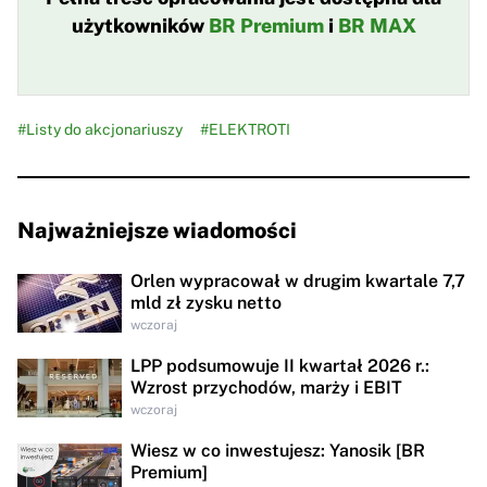
użytkowników
BR Premium
i
BR MAX
#Listy do akcjonariuszy
#ELEKTROTI
Najważniejsze wiadomości
Orlen wypracował w drugim kwartale 7,7
mld zł zysku netto
wczoraj
LPP podsumowuje II kwartał 2026 r.:
Wzrost przychodów, marży i EBIT
wczoraj
Wiesz w co inwestujesz: Yanosik [BR
Premium]