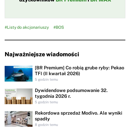
#Listy do akcjonariuszy
#BOS
Najważniejsze wiadomości
[BR Premium] Co robią grube ryby: Pekao
TFI (II kwartał 2026)
5 godzin temu
Dywidendowe podsumowanie 32.
tygodnia 2026 r.
5 godzin temu
Rekordowa sprzedaż Modivo. Ale wyniki
spadły
8 godzin temu