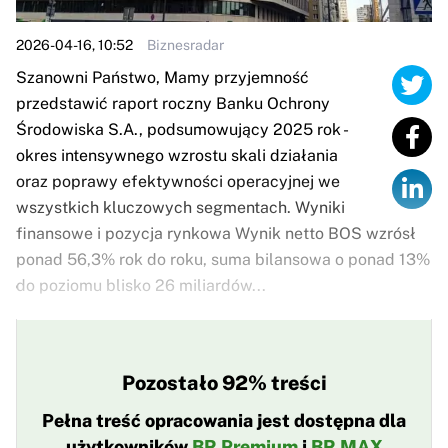
2026-04-16, 10:52
Biznesradar
Szanowni Państwo, Mamy przyjemność
przedstawić raport roczny Banku Ochrony
Środowiska S.A., podsumowujący 2025 rok -
okres intensywnego wzrostu skali działania
oraz poprawy efektywności operacyjnej we
wszystkich kluczowych segmentach. Wyniki
finansowe i pozycja rynkowa Wynik netto BOS wzrósł
ponad 56,3% rok do roku, suma bilansowa o ponad 13%
do poziomu blisko 26 miliardów...
Pozostało 92% treści
Pełna treść opracowania jest dostępna dla
użytkowników
BR Premium
i
BR MAX