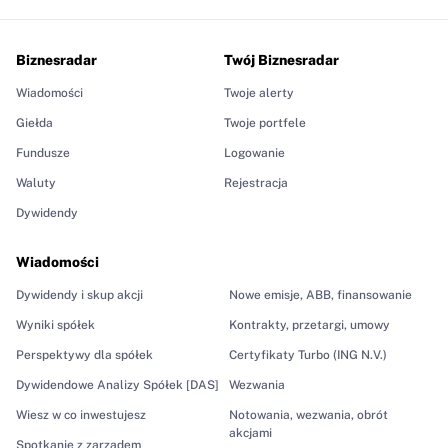
Biznesradar
Twój Biznesradar
Wiadomości
Twoje alerty
Giełda
Twoje portfele
Fundusze
Logowanie
Waluty
Rejestracja
Dywidendy
Wiadomości
Dywidendy i skup akcji
Nowe emisje, ABB, finansowanie
Wyniki spółek
Kontrakty, przetargi, umowy
Perspektywy dla spółek
Certyfikaty Turbo (ING N.V.)
Dywidendowe Analizy Spółek [DAS]
Wezwania
Wiesz w co inwestujesz
Notowania, wezwania, obrót
akcjami
Spotkanie z zarządem