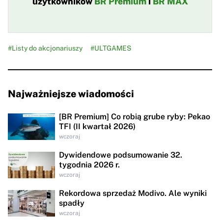
użytkowników
BR Premium
i
BR MAX
#Listy do akcjonariuszy
#ULTGAMES
Najważniejsze wiadomości
[BR Premium] Co robią grube ryby: Pekao
TFI (II kwartał 2026)
wczoraj
Dywidendowe podsumowanie 32.
tygodnia 2026 r.
wczoraj
Rekordowa sprzedaż Modivo. Ale wyniki
spadły
wczoraj