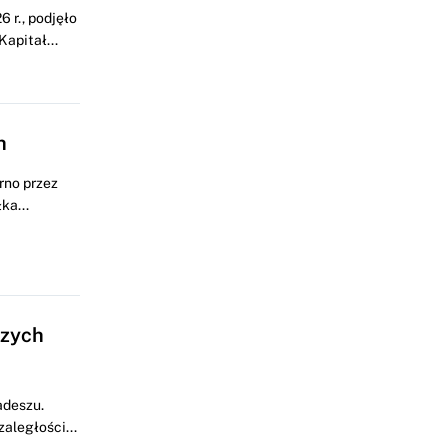
 r., podjęło
apitał...
h
rno przez
ka...
czych
adeszu.
aległości...