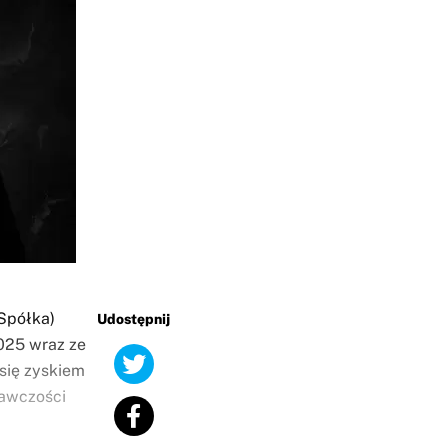
Spółka)
Udostępnij
025 wraz ze
się zyskiem
awczości