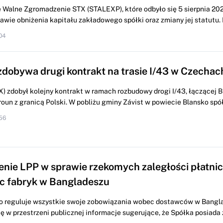
Walne Zgromadzenie STX (STALEXP), które odbyło się 5 sierpnia 2026
wie obniżenia kapitału zakładowego spółki oraz zmiany jej statutu. K
04
dobywa drugi kontrakt na trasie I/43 w Czechac
 zdobył kolejny kontrakt w ramach rozbudowy drogi ‎I/43, łączącej B
oun z granicą Polski. W pobliżu gminy ‎Závist w powiecie Blansko spół
56
nie LPP w sprawie rzekomych zaległości płatni
c fabryk w Bangladeszu
o reguluje wszystkie swoje zobowiązania wobec dostawców w Bangl
ę w przestrzeni publicznej informacje sugerujące, że Spółka posiada z