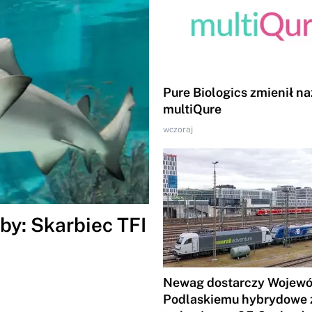
Pure Biologics zmienił n
multiQure
wczoraj
by: Skarbiec TFI
Newag dostarczy Wojew
Podlaskiemu hybrydowe 