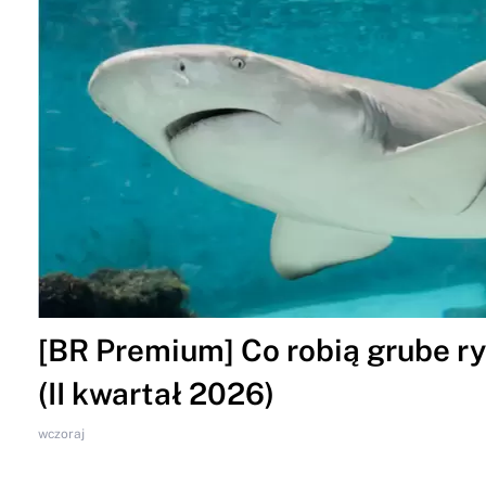
[BR Premium] Co robią grube ry
(II kwartał 2026)
wczoraj