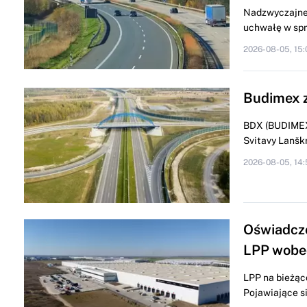
Nadzwyczajne 
uchwałę w spra
2026-08-05, 15:
Budimex z
BDX (BUDIMEX)
Svitavy Lanškr
2026-08-05, 14:
Oświadcze
LPP wobe
LPP na bieżąc
Pojawiające si