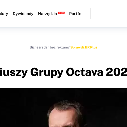
luty
Dywidendy
Narzędzia
Portfel
Biznesradar bez reklam?
Sprawdź BR Plus
riuszy Grupy Octava 2