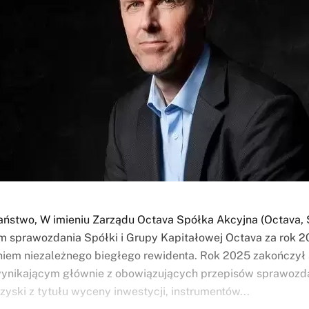
ństwo, W imieniu Zarządu Octava Spółka Akcyjna (Octava, 
 sprawozdania Spółki i Grupy Kapitałowej Octava za rok 2
em niezależnego biegłego rewidenta. Rok 2025 zakończył 
wynikającym głównie z obowiązujących przepisów sprawozd
zyski z tytułu wyceny inwestycji, instrumentów...