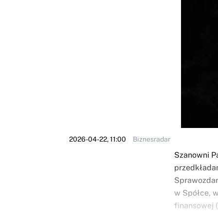
2026-04-22, 11:00
Biznesradar
Szanowni Pa
przedkładam
Sprawozdani
w Spółce, 
finansowej (