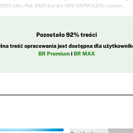
2025 roku. Rok 2025 był dla HRS (HERKULES) czasem...
Pozostało 92% treści
łna treść opracowania jest dostępna dla użytkowni
BR Premium
i
BR MAX