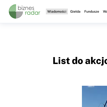
Wiadomości
Giełda
Fundusze
Wa
List do akc