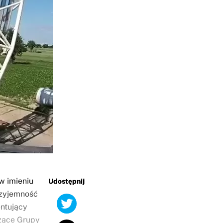
w imieniu
Udostępnij
rzyjemność
ntujący
zące Grupy