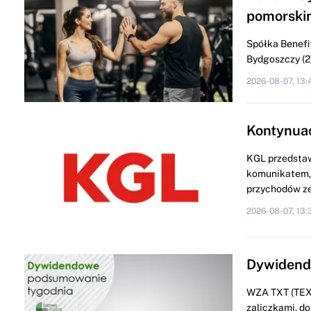
pomorski
Spółka Benefit
Bydgoszczy (2) 
2026-08-07, 13:
Kontynua
KGL przedstaw
komunikatem, 
przychodów ze
2026-08-07, 13:
Dywidendo
WZA TXT (TEXT
zaliczkami, do