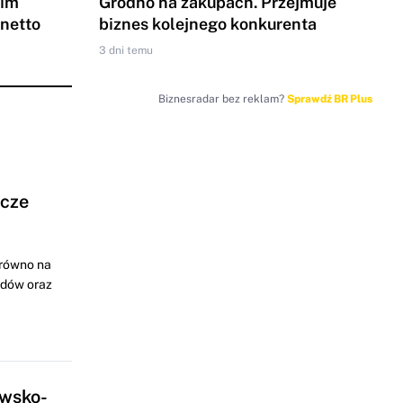
gim
Grodno na zakupach. Przejmuje
 netto
biznes kolejnego konkurenta
3 dni temu
Biznesradar bez reklam?
Sprawdź BR Plus
ocze
arówno na
odów oraz
awsko-