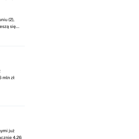
iu (2),
szą się...
z
 mln zł
ymi już
ącznie 4,26