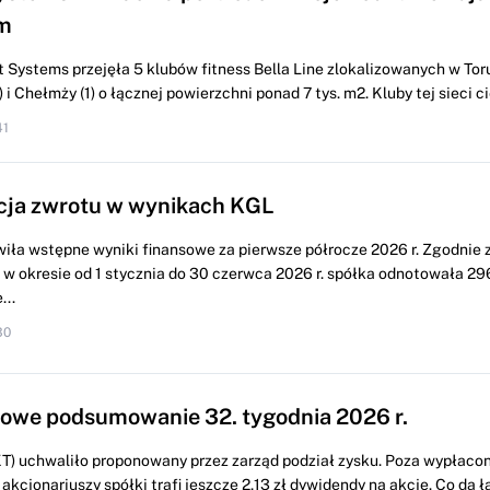
m
 Systems przejęła 5 klubów fitness Bella Line zlokalizowanych w Torun
i Chełmży (1) o łącznej powierzchni ponad 7 tys. m2. Kluby tej sieci cie
41
cja zwrotu w wynikach KGL
iła wstępne wyniki finansowe za pierwsze półrocze 2026 r. Zgodnie 
w okresie od 1 stycznia do 30 czerwca 2026 r. spółka odnotowała 296
...
30
we podsumowanie 32. tygodnia 2026 r.
) uchwaliło proponowany przez zarząd podział zysku. Poza wypłacon
 akcjonariuszy spółki trafi jeszcze 2,13 zł dywidendy na akcję. Co da ł