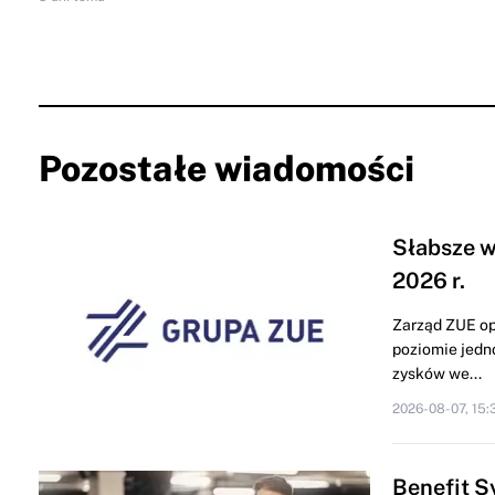
Pozostałe wiadomości
Słabsze w
2026 r.
Zarząd ZUE op
poziomie jedn
zysków we...
2026-08-07, 15:
Benefit S