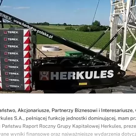
ństwo, Akcjonariusze, Partnerzy Biznesowi i Interesariusze, 
kules S.A., pełniącej funkcję jednostki dominującej, mam p
 Państwu Raport Roczny Grupy Kapitałowej Herkules, preze
ane wyniki finansowe oraz najważniejsze wydarzenia dotyc