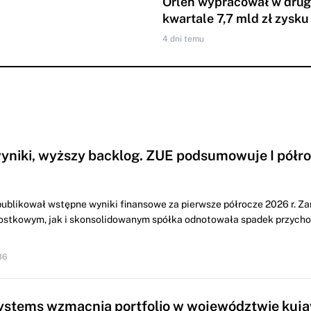
Orlen wypracował w dru
kwartale 7,7 mld zł zysku
4 dni temu
yniki, wyższy backlog. ZUE podsumowuje I półr
ublikował wstępne wyniki finansowe za pierwsze półrocze 2026 r. Z
ostkowym, jak i skonsolidowanym spółka odnotowała spadek przych
36
ystems wzmacnia portfolio w województwie kuj