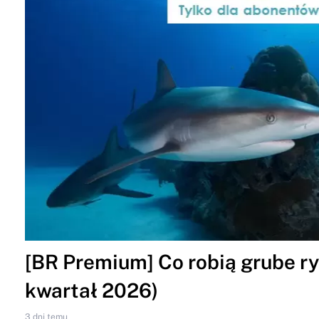
[BR Premium] Co robią grube ryb
kwartał 2026)
3 dni temu