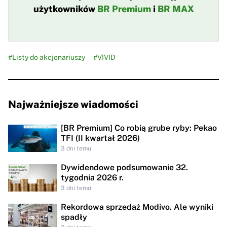
użytkowników
BR Premium
i
BR MAX
#Listy do akcjonariuszy
#VIVID
Najważniejsze wiadomości
[BR Premium] Co robią grube ryby: Pekao
TFI (II kwartał 2026)
3 dni temu
Dywidendowe podsumowanie 32.
tygodnia 2026 r.
3 dni temu
Rekordowa sprzedaż Modivo. Ale wyniki
spadły