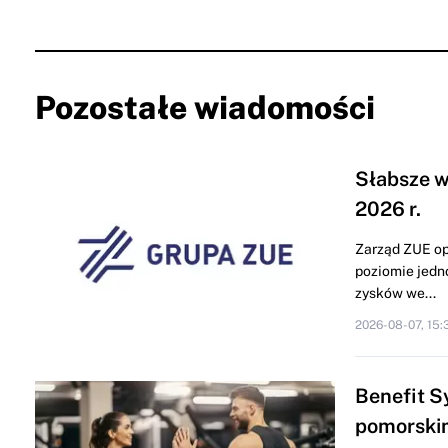
Pozostałe wiadomości
Słabsze w
2026 r.
Zarząd ZUE op
poziomie jedn
zysków we...
2026-08-07, 15:
Benefit S
pomorski