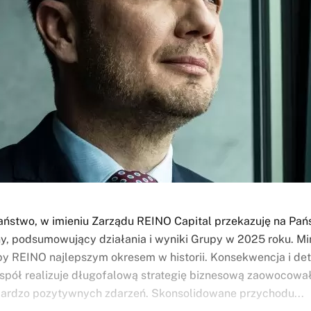
ństwo, w imieniu Zarządu REINO Capital przekazuję na Pań
ny, podsumowujący działania i wyniki Grupy w 2025 roku. Mi
py REINO najlepszym okresem w historii. Konsekwencja i det
espół realizuje długofalową strategię biznesową zaowocowa
ardzo pozytywnych zdarzeń. Skonsolidowane przychodu...