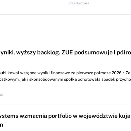
przedwczoraj
yniki, wyższy backlog. ZUE podsumowuje I półr
ublikował wstępne wyniki finansowe za pierwsze półrocze 2026 r. Z
ostkowym, jak i skonsolidowanym spółka odnotowała spadek przych
36
ystems wzmacnia portfolio w województwie kuj
m