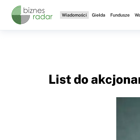
Wiadomości
Giełda
Fundusze
Wa
List do akcjon