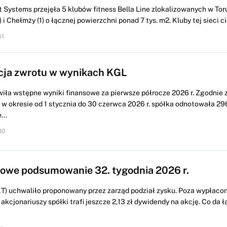
 Systems przejęła 5 klubów fitness Bella Line zlokalizowanych w Torun
i Chełmży (1) o łącznej powierzchni ponad 7 tys. m2. Kluby tej sieci cie
41
cja zwrotu w wynikach KGL
iła wstępne wyniki finansowe za pierwsze półrocze 2026 r. Zgodnie 
w okresie od 1 stycznia do 30 czerwca 2026 r. spółka odnotowała 296
...
30
we podsumowanie 32. tygodnia 2026 r.
) uchwaliło proponowany przez zarząd podział zysku. Poza wypłacon
 akcjonariuszy spółki trafi jeszcze 2,13 zł dywidendy na akcję. Co da ł