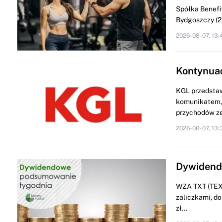
Spółka Benefit
Bydgoszczy (2) 
2026-08-07, 13:
Kontynua
KGL przedstaw
komunikatem, 
przychodów ze
2026-08-07, 13:
Dywidendo
WZA TXT (TEXT
zaliczkami, do
zł...