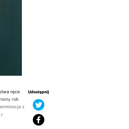
stwa ręce
Udostępnij
niony rok
erminacja z
ły