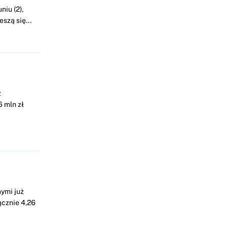
iu (2),
szą się...
z
 mln zł
ymi już
ącznie 4,26