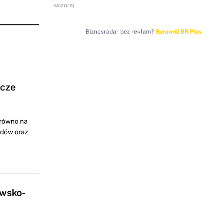
wczoraj
Biznesradar bez reklam?
Sprawdź BR Plus
ocze
arówno na
odów oraz
awsko-