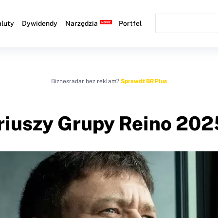
luty
Dywidendy
Narzędzia
Portfel
Biznesradar bez reklam?
Sprawdź BR Plus
ariuszy Grupy Reino 20