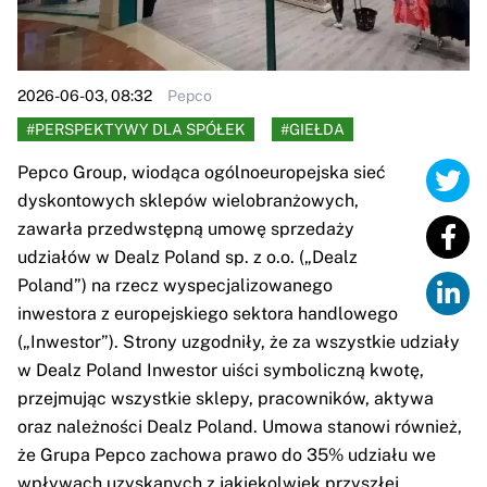
2026-06-03, 08:32
Pepco
#PERSPEKTYWY DLA SPÓŁEK
#GIEŁDA
Pepco Group, wiodąca ogólnoeuropejska sieć
dyskontowych sklepów wielobranżowych,
zawarła przedwstępną umowę sprzedaży
udziałów w Dealz Poland sp. z o.o. („Dealz
Poland”) na rzecz wyspecjalizowanego
inwestora z europejskiego sektora handlowego
(„Inwestor”). Strony uzgodniły, że za wszystkie udziały
w Dealz Poland Inwestor uiści symboliczną kwotę,
przejmując wszystkie sklepy, pracowników, aktywa
oraz należności Dealz Poland. Umowa stanowi również,
że Grupa Pepco zachowa prawo do 35% udziału we
wpływach uzyskanych z jakiekolwiek przyszłej