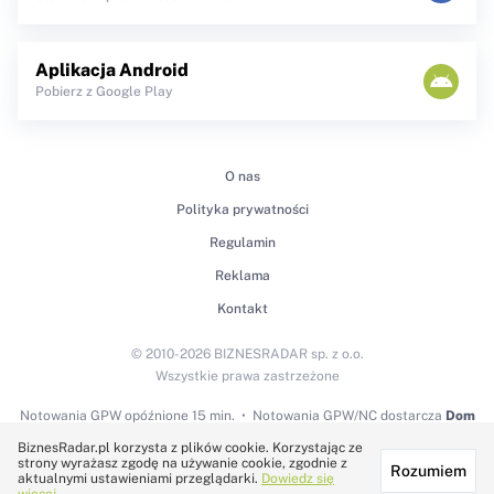
Aplikacja Android
Pobierz z Google Play
O nas
Polityka prywatności
Regulamin
Reklama
Kontakt
© 2010-2026 BIZNESRADAR sp. z o.o.
Wszystkie prawa zastrzeżone
Notowania GPW
opóźnione 15 min.
Notowania GPW/NC dostarcza
Dom
Maklerski BDM S.A.
BiznesRadar.pl korzysta z plików cookie. Korzystając ze
strony wyrażasz zgodę na używanie cookie, zgodnie z
Rozumiem
Technologię dostarcza:
aktualnymi ustawieniami przeglądarki.
Dowiedz się