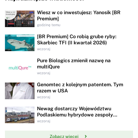
Wiesz w co inwestujesz: Yanosik [BR
Premium]
godzinę temu
[BR Premium] Co robią grube ryby:
Skarbiec TFI (II kwartał 2026)
wczoraj
Pure Biologics zmienił nazwę na
multiQure
wczoraj
Genomtec z kolejnym patentem. Tym
razem w USA
wczoraj
Newag dostarczy Województwu
Podlaskiemu hybrydowe zespoły
trakcyjne za 95,8 mln zł
wczoraj
Zobacz więcej