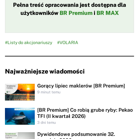
Pełna treść opracowania jest dostępna dla
użytkowników
BR Premium
i
BR MAX
#Listy do akcjonariuszy
#VOLARIA
Najważniejsze wiadomości
Gorący lipiec maklerów [BR Premium]
9 minut temu
[BR Premium] Co robią grube ryby: Pekao
TFI (II kwartał 2026)
3 dni temu
Dywidendowe podsumowanie 32.