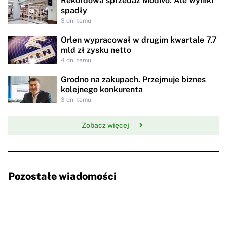
Rekordowa sprzedaż Modivo. Ale wyniki
spadły
3 dni temu
Orlen wypracował w drugim kwartale 7,7
mld zł zysku netto
4 dni temu
Grodno na zakupach. Przejmuje biznes
kolejnego konkurenta
3 dni temu
Zobacz więcej
Pozostałe wiadomości