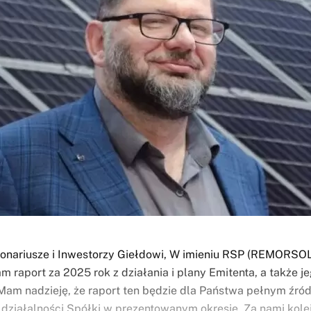
onariusze i Inwestorzy Giełdowi, W imieniu RSP (REMORSOL
 raport za 2025 rok z działania i plany Emitenta, a także j
Mam nadzieję, że raport ten będzie dla Państwa pełnym źró
o działalności Spółki w prezentowanym okresie. Za nami kolej