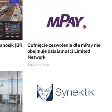
Yanosik [BR
Cofnięcie zezwolenia dla mPay nie
obejmuje działalności Limited
Network
2 godziny temu