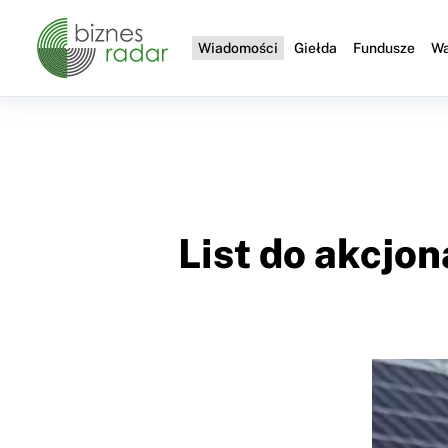
Wiadomości
Giełda
Fundusze
Wa
List do akcjo