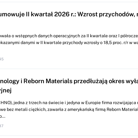
mowuje II kwartał 2026 r.: Wzrost przychodów, 
wała o wstępnych danych operacyjnych za II kwartale oraz I półrocze 
kazanymi danymi w II kwartale przychody wzrosły o 18,5 proc. r/r w w
45
ology i Reborn Materials przedłużają okres wył
jnej
O), jedna z trzech na świecie i jedyna w Europie firma rozwijająca 
we bez metali ciężkich, zawarła z amerykańską firmą Reborn Materia
...
37