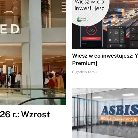
Wiesz w co inwestujesz: 
Premium]
8 godzin temu
6 r.: Wzrost