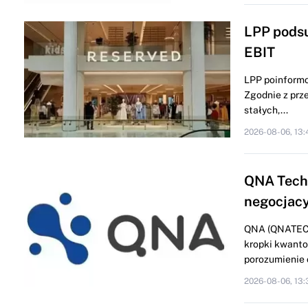
LPP podsu
EBIT
LPP poinformo
Zgodnie z prze
stałych,...
2026-08-06, 13:
QNA Techn
negocjacy
QNA (QNATECHN
kropki kwanto
porozumienie o
2026-08-06, 13: