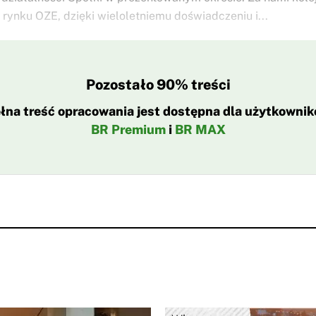
 rynku OZE, dzięki wieloletniemu doświadczeniu i...
Pozostało 90% treści
łna treść opracowania jest dostępna dla użytkowni
BR Premium
i
BR MAX