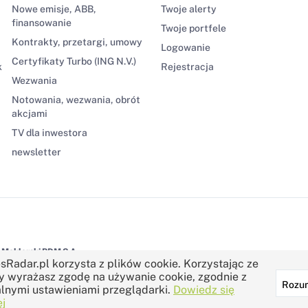
Nowe emisje, ABB,
Twoje alerty
finansowanie
Twoje portfele
Kontrakty, przetargi, umowy
Logowanie
Certyfikaty Turbo (ING N.V.)
k
Rejestracja
Wezwania
Notowania, wezwania, obrót
akcjami
TV dla inwestora
newsletter
Maklerski BDM S.A.
sRadar.pl korzysta z plików cookie. Korzystając ze
y wyrażasz zgodę na używanie cookie, zgodnie z
Rozu
lnymi ustawieniami przeglądarki.
Dowiedz się
j