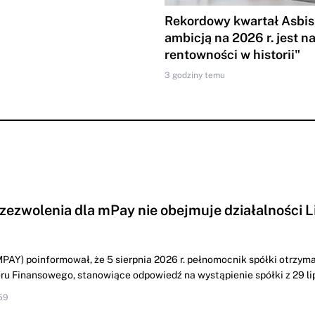
Rekordowy kwartał Asbis
ambicją na 2026 r. jest n
rentowności w historii"
3 godziny temu
 zezwolenia dla mPay nie obejmuje działalności L
PAY) poinformował, że 5 sierpnia 2026 r. pełnomocnik spółki otrzyma
u Finansowego, stanowiące odpowiedź na wystąpienie spółki z 29 lipc
59