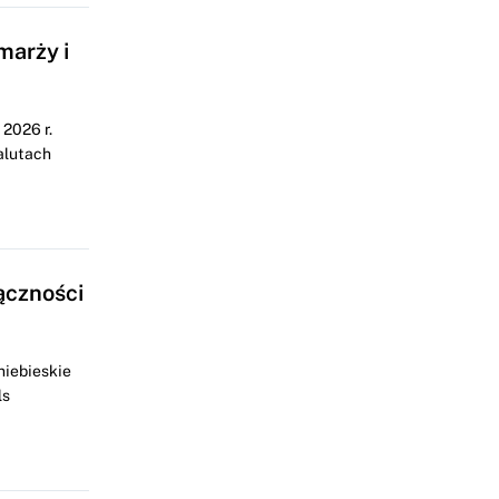
marży i
2026 r.
alutach
ączności
niebieskie
ls