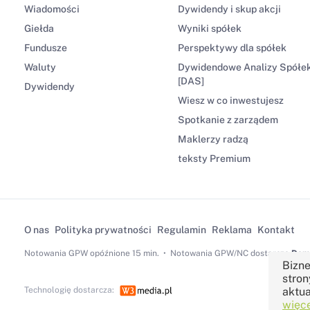
Wiadomości
Dywidendy i skup akcji
Giełda
Wyniki spółek
Fundusze
Perspektywy dla spółek
Waluty
Dywidendowe Analizy Spółe
[DAS]
Dywidendy
Wiesz w co inwestujesz
Spotkanie z zarządem
Maklerzy radzą
teksty Premium
O nas
Polityka prywatności
Regulamin
Reklama
Kontakt
Notowania GPW
opóźnione 15 min.
Notowania GPW/NC dostarcza
Dom 
Bizne
stron
aktua
Technologię dostarcza:
więce