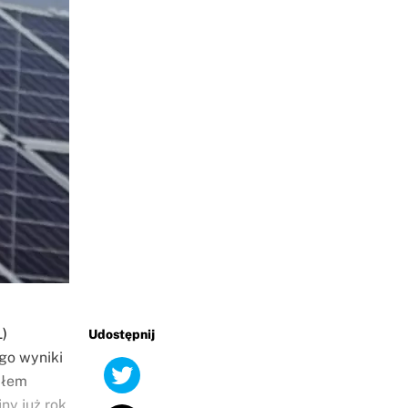
)
Udostępnij
ego wyniki
dłem
ny już rok