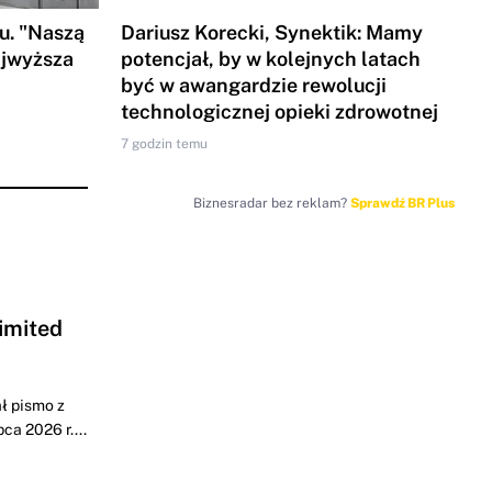
u. "Naszą
Dariusz Korecki, Synektik: Mamy
ajwyższa
potencjał, by w kolejnych latach
być w awangardzie rewolucji
technologicznej opieki zdrowotnej
7 godzin temu
Biznesradar bez reklam?
Sprawdź BR Plus
imited
ł pismo z
a 2026 r....