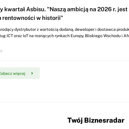
 kwartał Asbisu. "Naszą ambicją na 2026 r. jest
 rentowności w historii"
wiodący dystrybutor z wartością dodaną, deweloper i dostawca produ
ług ICT oraz IoT na rosnących rynkach Europy, Bliskiego Wschodu i Af
41
Zobacz więcej
Twój Biznesradar