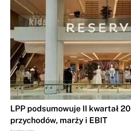
LPP podsumowuje II kwartał 202
przychodów, marży i EBIT
2 godziny temu