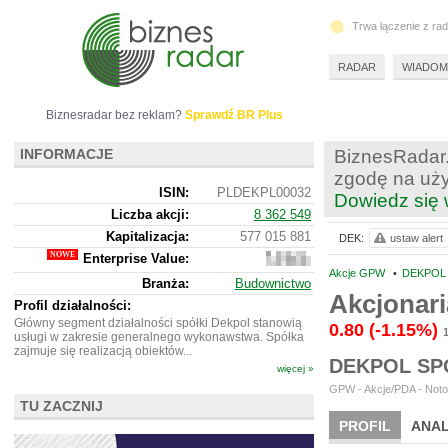
Trwa łączenie z ra
RADAR
WIADOM
Biznesradar bez reklam?
Sprawdź BR Plus
INFORMACJE
BiznesRadar.
zgodę na uży
ISIN:
PLDEKPL00032
Dowiedz się 
Liczba akcji:
8 362 549
Kapitalizacja:
577 015 881
DEK:
ustaw alert
Enterprise Value:
675
714
Akcje GPW
•
DEKPOL 
Branża:
Budownictwo
881
Akcjonar
Profil działalności:
Główny segment działalności spółki Dekpol stanowią
0.80
(-1.15%)
usługi w zakresie generalnego wykonawstwa. Spółka
zajmuje się realizacją obiektów...
DEKPOL SP
więcej »
GPW - Akcje/PDA - Noto
TU ZACZNIJ
PROFIL
ANAL