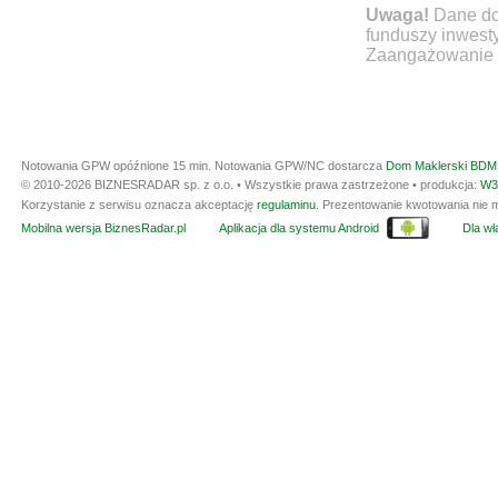
Uwaga!
Dane do
funduszy inwest
Zaangażowanie ty
Notowania GPW opóźnione 15 min.
Notowania GPW/NC dostarcza
Dom Maklerski BDM 
© 2010-2026 BIZNESRADAR sp. z o.o. • Wszystkie prawa zastrzeżone • produkcja:
W3
Korzystanie z serwisu oznacza akceptację
regulaminu
. Prezentowanie kwotowania nie m
Mobilna wersja BiznesRadar.pl
Aplikacja dla systemu Android
Dla wła