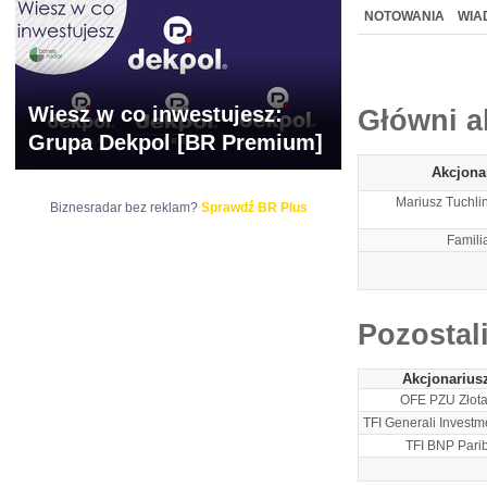
WYCENA
BR 
NOTOWANIA
WIA
ARCHIWUM NOTO
Wiesz w co inwestujesz:
Główni a
Grupa Dekpol [BR Premium]
Akcjona
Mariusz Tuchli
Biznesradar bez reklam?
Sprawdź BR Plus
Famili
Pozostal
Akcjonarius
OFE PZU Złota
TFI Generali Investm
TFI BNP Parib