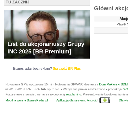
TU ZACZNIJ
Główni akcj
Akcj
Paweł 
List do akcjonariuszy Grupy
INC 2025 [BR Premium]
Biznesradar bez reklam?
Sprawdź BR Plus
Notowania GPW opóźnione 15 min.
Notowania GPW/NC dostarcza
Dom Maklerski BDM 
© 2010-2026 BIZNESRADAR sp. z o.o. • Wszystkie prawa zastrzeżone • produkcja:
W3
Korzystanie z serwisu oznacza akceptację
regulaminu
. Prezentowanie kwotowania nie m
Mobilna wersja BiznesRadar.pl
Aplikacja dla systemu Android
Dla wła