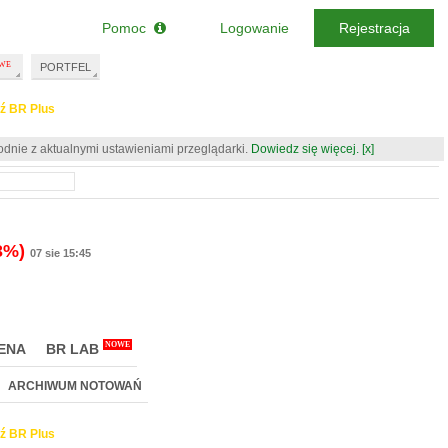
Pomoc
Logowanie
Rejestracja
PORTFEL
ź BR Plus
odnie z aktualnymi ustawieniami przeglądarki.
Dowiedz się więcej.
[x]
3%)
07 sie 15:45
NOWE
ENA
BR LAB
ARCHIWUM NOTOWAŃ
ź BR Plus