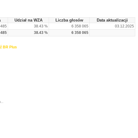
a
Udział na WZA
Liczba głosów
Data aktualizacji
 485
38.43 %
6 358 065
03.12.2025
 485
38.43 %
6 358 065
ź BR Plus
...