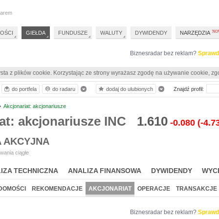
darem
OŚCI
GIEŁDA
FUNDUSZE
WALUTY
DYWIDENDY
NARZĘDZIA
Biznesradar bez reklam?
Sprawd
sta z plików cookie. Korzystając ze strony wyrażasz zgodę na używanie cookie, zg
do portfela
do radaru
dodaj do ulubionych
Znajdź profil:
•
Akcjonariat: akcjonariusze
at: akcjonariusze INC
1.610
-0.080
(-4.7
A AKCYJNA
wania ciągłe
IZA TECHNICZNA
ANALIZA FINANSOWA
DYWIDENDY
WYC
DOMOŚCI
REKOMENDACJE
AKCJONARIAT
OPERACJE
TRANSAKCJE
Biznesradar bez reklam?
Sprawd