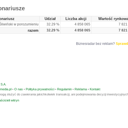
onariusze
onariusz
Udział
Liczba akcji
Wartość rynkow
Śliwiński w porozumieniu
32.29 %
4 858 065
7 821
razem
32.29 %
4 858 065
7 821
Biznesradar bez reklam?
Sprawd
S.A.
media.pl
•
O nas
•
Polityka prywatności
•
Regulamin
•
Reklama
•
Kontakt
ogą służyć do zawierania jakichkolwiek transakcji, ani podejmowania decyzji inwestycyjnych
ścicieli witryn