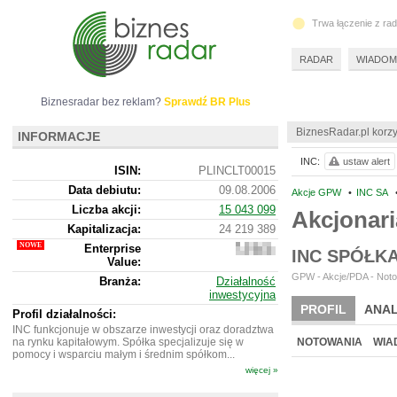
Trwa łączenie z ra
RADAR
WIADOM
Biznesradar bez reklam?
Sprawdź BR Plus
BiznesRadar.pl korzy
INFORMACJE
INC:
ustaw alert
ISIN:
PLINCLT00015
Data debiutu:
09.08.2006
Akcje GPW
•
INC SA
Liczba akcji:
15 043 099
Akcjonari
Kapitalizacja:
24 219 389
Enterprise
23
INC SPÓŁK
Value:
832
389
GPW - Akcje/PDA - Noto
Branża:
Działalność
inwestycyjna
PROFIL
ANAL
Profil działalności:
INC funkcjonuje w obszarze inwestycji oraz doradztwa
na rynku kapitałowym. Spółka specjalizuje się w
NOTOWANIA
WIA
pomocy i wsparciu małym i średnim spółkom...
więcej »