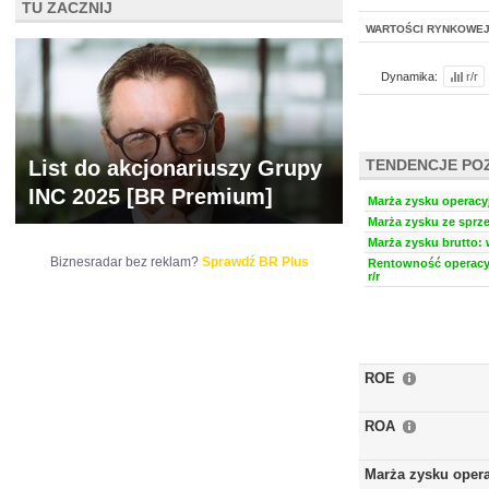
TU ZACZNIJ
WARTOŚCI RYNKOWE
Dynamika:
r/r
List do akcjonariuszy Grupy
TENDENCJE PO
INC 2025 [BR Premium]
Marża zysku operacyj
Marża zysku ze sprze
Marża zysku brutto: 
Biznesradar bez reklam?
Sprawdź BR Plus
Rentowność operacy
r/r
ROE
ROA
Marża zysku oper