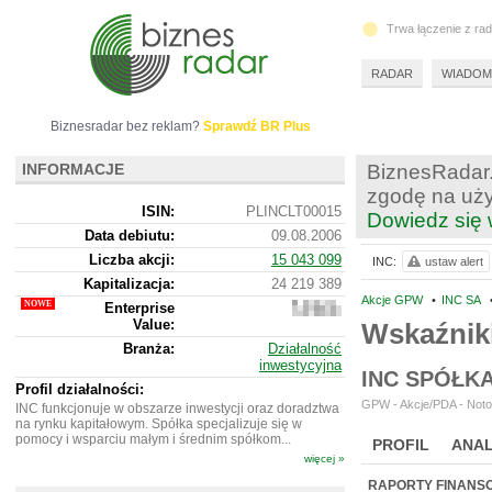
Trwa łączenie z ra
RADAR
WIADOM
Biznesradar bez reklam?
Sprawdź BR Plus
INFORMACJE
BiznesRadar.
zgodę na uży
ISIN:
PLINCLT00015
Dowiedz się 
Data debiutu:
09.08.2006
Liczba akcji:
15 043 099
INC:
ustaw alert
Kapitalizacja:
24 219 389
Akcje GPW
•
INC SA
Enterprise
23
Value:
832
Wskaźnik
389
Branża:
Działalność
inwestycyjna
INC SPÓŁK
Profil działalności:
GPW - Akcje/PDA - Noto
INC funkcjonuje w obszarze inwestycji oraz doradztwa
na rynku kapitałowym. Spółka specjalizuje się w
pomocy i wsparciu małym i średnim spółkom...
PROFIL
ANAL
więcej »
NOWE
BR LAB
RAPORTY FINANS