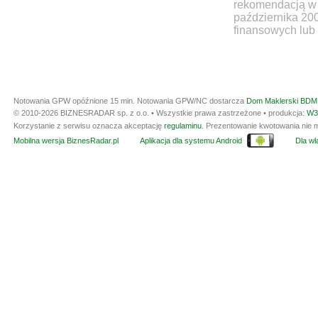
rekomendacją w 
października 20
finansowych lub 
Notowania GPW opóźnione 15 min.
Notowania GPW/NC dostarcza
Dom Maklerski BDM 
© 2010-2026 BIZNESRADAR sp. z o.o. • Wszystkie prawa zastrzeżone • produkcja:
W3
Korzystanie z serwisu oznacza akceptację
regulaminu
. Prezentowanie kwotowania nie m
Mobilna wersja BiznesRadar.pl
Aplikacja dla systemu Android
Dla wła