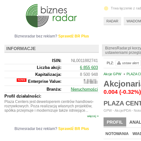
Trwa łączenie z ra
RADAR
WIADOM
Biznesradar bez reklam?
Sprawdź BR Plus
INFORMACJE
BiznesRadar.pl korzy
ustawieniami przeglą
ISIN:
NL0011882741
PLZ:
ustaw alert
Liczba akcji:
6 855 603
Kapitalizacja:
8 500 948
Akcje GPW
•
PLAZA C
Enterprise Value:
Akcjonar
673
462
Branża:
Nieruchomości
299
0.004
(-0.32%)
Profil działalności:
Plaza Centers jest deweloperem centrów handlowo-
PLAZA CENT
rozrywkowych. Poza realizacją własnych projektów,
spółka przejmuje i modernizuje także istniejące...
GPW - Akcje/PDA - Noto
więcej »
PROFIL
ANAL
Biznesradar bez reklam?
Sprawdź BR Plus
NOWE
BR LAB
NOTOWANIA
WIA