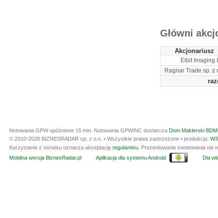
ARCHIWUM NOTO
Główni akcj
Akcjonariusz
Elbit Imaging 
Ragnar Trade sp. z 
ra
Notowania GPW opóźnione 15 min.
Notowania GPW/NC dostarcza
Dom Maklerski BDM 
© 2010-2026 BIZNESRADAR sp. z o.o. • Wszystkie prawa zastrzeżone • produkcja:
W3
Korzystanie z serwisu oznacza akceptację
regulaminu
. Prezentowanie kwotowania nie m
Mobilna wersja BiznesRadar.pl
Aplikacja dla systemu Android
Dla wła