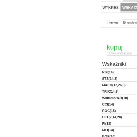
NOWE
BR LAB
WYKRES
WSKAŹN
Interwał:
godzi
kupuj
mówią wskaźniki
Wskaźniki
RSI(14)
STS(14,3)
MACD(12,26,9)
TRIX(14,9)
Williams %R(10)
CCI(14)
ROC(15)
ULT(7,14,28)
FI(13)
MFI(14)
BOP(14)