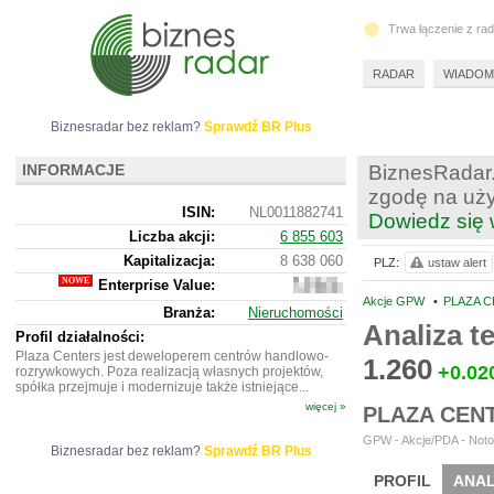
Trwa łączenie z ra
RADAR
WIADOM
Biznesradar bez reklam?
Sprawdź BR Plus
INFORMACJE
BiznesRadar.
zgodę na uży
ISIN:
NL0011882741
Dowiedz się 
Liczba akcji:
6 855 603
Kapitalizacja:
8 638 060
PLZ:
ustaw alert
Enterprise Value:
673
599 411
Akcje GPW
•
PLAZA C
Branża:
Nieruchomości
Analiza 
Profil działalności:
Plaza Centers jest deweloperem centrów handlowo-
1.260
+0.02
rozrywkowych. Poza realizacją własnych projektów,
spółka przejmuje i modernizuje także istniejące...
więcej »
PLAZA CENT
GPW - Akcje/PDA - Noto
Biznesradar bez reklam?
Sprawdź BR Plus
PROFIL
ANAL