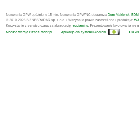
Notowania GPW opóźnione 15 min.
Notowania GPW/NC dostarcza
Dom Maklerski BDM 
© 2010-2026 BIZNESRADAR sp. z o.o. • Wszystkie prawa zastrzeżone • produkcja:
W3
Korzystanie z serwisu oznacza akceptację
regulaminu
. Prezentowanie kwotowania nie m
Mobilna wersja BiznesRadar.pl
Aplikacja dla systemu Android
Dla wła