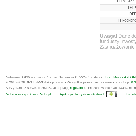
TFI Millenn
TFI 
DFE
TFI Rockbri
Uwaga!
Dane do
funduszy inwest
Zaangażowanie ty
Notowania GPW opóźnione 15 min.
Notowania GPW/NC dostarcza
Dom Maklerski BDM 
© 2010-2026 BIZNESRADAR sp. z o.o. • Wszystkie prawa zastrzeżone • produkcja:
W3
Korzystanie z serwisu oznacza akceptację
regulaminu
. Prezentowanie kwotowania nie m
Mobilna wersja BiznesRadar.pl
Aplikacja dla systemu Android
Dla wła