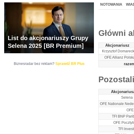
WYCENA
BR 
NOTOWANIA
WIA
ARCHIWUM NOTO
Główni a
List do akcjonariuszy Grupy
Selena 2025 [BR Premium]
Akcjonariusz
Krzysztof Domareck
OFE Allianz Polsk
Biznesradar bez reklam?
Sprawdź BR Plus
raze
Pozostal
Akcjonarius
Selena 
OFE Nationale Nede
OFE
TFI BNP Pari
OFE Pocztyl
TFI Invest