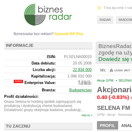
Trwa łączenie z ra
RADAR
WIADOM
Biznesradar bez reklam?
Sprawdź BR Plus
INFORMACJE
BiznesRadar.
zgodę na uży
ISIN:
PLSELNA00010
Dowiedz się 
Data debiutu:
20.05.2008
Liczba akcji:
22 834 000
SEL:
ustaw alert
Kapitalizacja:
1 096 032 000
Akcje GPW
•
SELENA 
Enterprise Value:
1
226
Akcjonar
Branża:
Budownictwo
425
000
Profil działalności:
0.40
(-0.83%)
Grupa Selena to holding spółek zajmujących się
produkcją i dystrybucją chemii budowlanej.
SELENA FM
Działalność grupy obejmuje badania, produkcję,...
GPW - Akcje - Notowania
więcej »
PROFIL
ANAL
TU ZACZNIJ