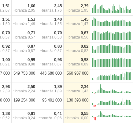
1,51
1,66
2,45
2,39
ża
2,07
~branża
2,05
~branża
1,76
~branża
1,95
1,51
1,53
1,40
1,45
ża
1,50
~branża
1,49
~branża
1,55
~branża
1,47
0,70
0,71
0,70
0,67
ża
0,57
~branża
0,57
~branża
0,53
~branża
0,56
0,92
0,87
0,83
0,82
ża
0,87
~branża
0,87
~branża
0,87
~branża
0,82
1,00
0,99
0,96
0,98
ża
0,91
~branża
0,88
~branża
0,87
~branża
0,89
7 000
549 753 000
443 680 000
560 937 000
2,96
2,50
1,89
2,34
ża
2,39
~branża
2,24
~branża
1,89
~branża
1,43
0 000
199 254 000
95 401 000
130 393 000
1,38
0,91
0,41
0,55
ża
0,52
~branża
0,24
~branża
-0,06
~branża
-0,00