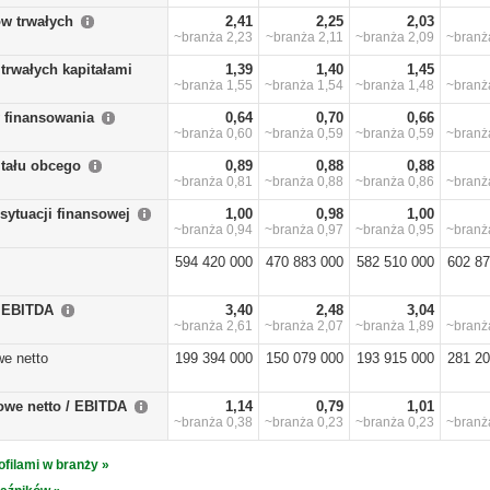
w trwałych
2,41
2,25
2,03
~branża
2,23
~branża
2,11
~branża
2,09
~bran
trwałych kapitałami
1,39
1,40
1,45
~branża
1,55
~branża
1,54
~branża
1,48
~bran
y finansowania
0,64
0,70
0,66
~branża
0,60
~branża
0,59
~branża
0,59
~bran
itału obcego
0,89
0,88
0,88
~branża
0,81
~branża
0,88
~branża
0,86
~bran
sytuacji finansowej
1,00
0,98
1,00
~branża
0,94
~branża
0,97
~branża
0,95
~bran
594 420 000
470 883 000
582 510 000
602 87
/ EBITDA
3,40
2,48
3,04
~branża
2,61
~branża
2,07
~branża
1,89
~bran
we netto
199 394 000
150 079 000
193 915 000
281 20
owe netto / EBITDA
1,14
0,79
1,01
~branża
0,38
~branża
0,23
~branża
0,23
~bran
ofilami w branży »