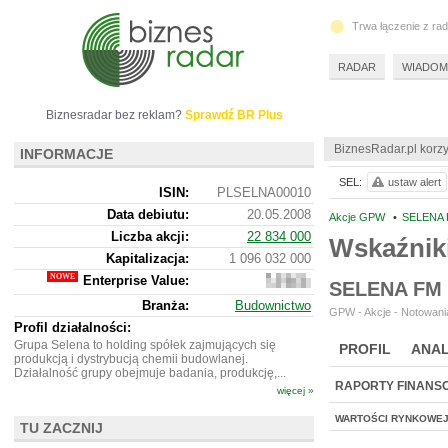
Trwa łączenie z ra
RADAR
WIADOM
Biznesradar bez reklam?
Sprawdź BR Plus
BiznesRadar.pl korzy
INFORMACJE
SEL:
ustaw alert
ISIN:
PLSELNA00010
Data debiutu:
20.05.2008
Akcje GPW
•
SELENA 
Liczba akcji:
22 834 000
Wskaźnik
Kapitalizacja:
1 096 032 000
Enterprise Value:
1
SELENA FM
226
Branża:
Budownictwo
425
GPW - Akcje - Notowania
000
Profil działalności:
Grupa Selena to holding spółek zajmujących się
PROFIL
ANAL
produkcją i dystrybucją chemii budowlanej.
Działalność grupy obejmuje badania, produkcję,...
RAPORTY FINANS
więcej »
WARTOŚCI RYNKOWE
TU ZACZNIJ