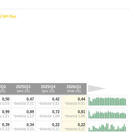
ź BR Plus
/Q2
2025/Q3
2025/Q4
2026/Q1
 25)
(wrz 25)
(gru 25)
(mar 26)
0,50
0,47
0,42
0,44
ża
0,53
~branża
0,51
~branża
0,52
~branża
0,51
0,99
0,89
0,72
0,81
ża
1,21
~branża
1,13
~branża
1,08
~branża
1,00
0,39
0,34
0,22
0,22
ża
0,23
~branża
0,23
~branża
0,22
~branża
0,21