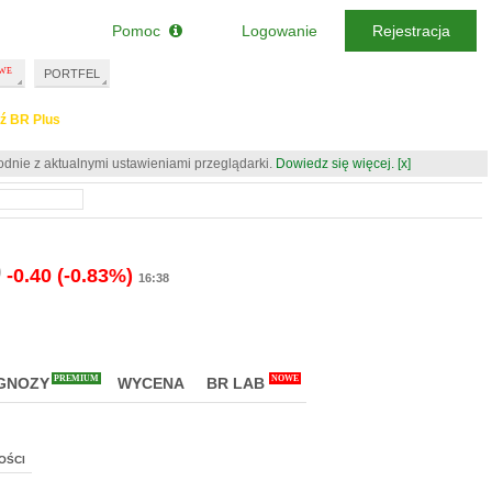
Pomoc
Logowanie
Rejestracja
PORTFEL
ź BR Plus
odnie z aktualnymi ustawieniami przeglądarki.
Dowiedz się więcej.
[x]
0
-0.40
(-0.83%)
16:38
PREMIUM
NOWE
GNOZY
WYCENA
BR LAB
OŚCI