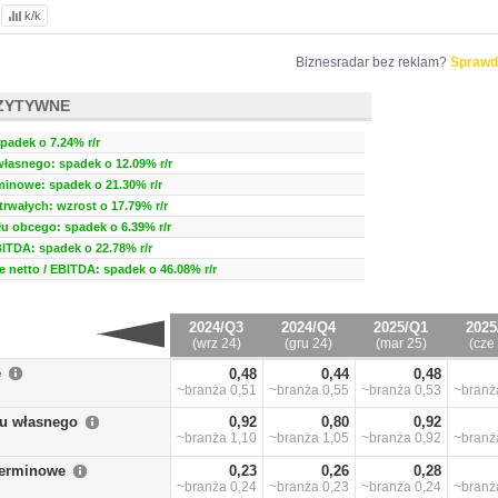
k/k
Biznesradar bez reklam?
Sprawd
ZYTYWNE
padek o 7.24% r/r
własnego: spadek o 12.09% r/r
minowe: spadek o 21.30% r/r
rwałych: wzrost o 17.79% r/r
u obcego: spadek o 6.39% r/r
BITDA: spadek o 22.78% r/r
 netto / EBITDA: spadek o 46.08% r/r
2024/Q3
2024/Q4
2025/Q1
2025
(wrz 24)
(gru 24)
(mar 25)
(cze
e
0,48
0,44
0,48
~branża
0,51
~branża
0,55
~branża
0,53
~bran
łu własnego
0,92
0,80
0,92
~branża
1,10
~branża
1,05
~branża
0,92
~bran
terminowe
0,23
0,26
0,28
~branża
0,24
~branża
0,23
~branża
0,24
~bran