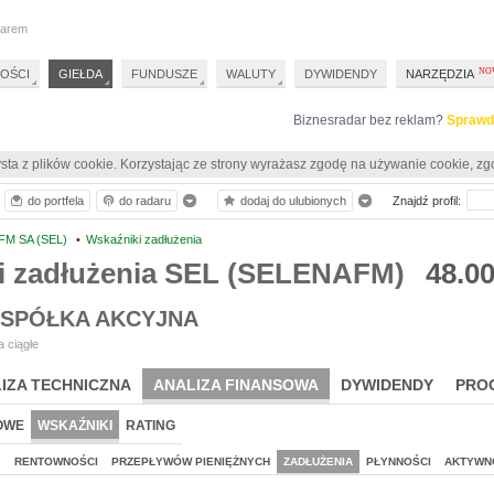
darem
OŚCI
GIEŁDA
FUNDUSZE
WALUTY
DYWIDENDY
NARZĘDZIA
Biznesradar bez reklam?
Sprawd
sta z plików cookie. Korzystając ze strony wyrażasz zgodę na używanie cookie, zg
do portfela
do radaru
dodaj do ulubionych
Znajdź profil:
FM SA (SEL)
•
Wskaźniki zadłużenia
i zadłużenia SEL (SELENAFM)
48.0
 SPÓŁKA AKCYJNA
 ciągłe
IZA TECHNICZNA
ANALIZA FINANSOWA
DYWIDENDY
PRO
OWE
WSKAŹNIKI
RATING
J
RENTOWNOŚCI
PRZEPŁYWÓW PIENIĘŻNYCH
ZADŁUŻENIA
PŁYNNOŚCI
AKTYWN