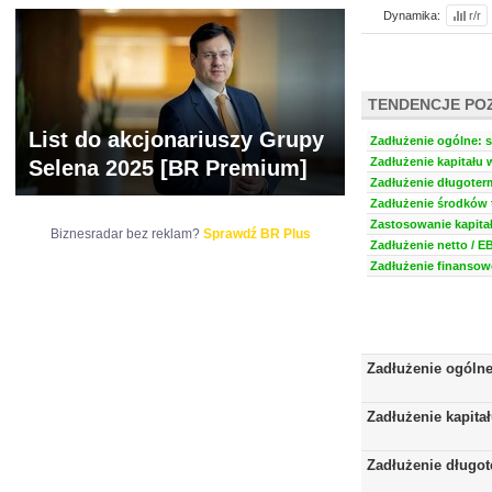
Dynamika:
r/r
TENDENCJE PO
List do akcjonariuszy Grupy
Zadłużenie ogólne: s
Zadłużenie kapitału 
Selena 2025 [BR Premium]
Zadłużenie długoter
Zadłużenie środków t
Zastosowanie kapitał
Biznesradar bez reklam?
Sprawdź BR Plus
Zadłużenie netto / E
Zadłużenie finansowe
Zadłużenie ogóln
Zadłużenie kapita
Zadłużenie długo