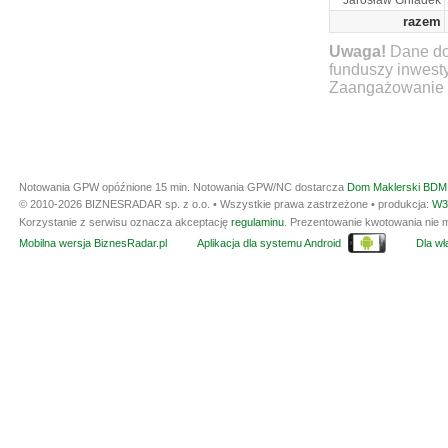
Jarosław Gniadek
razem
Uwaga!
Dane do
funduszy inwest
Zaangażowanie ty
Notowania GPW opóźnione 15 min.
Notowania GPW/NC dostarcza
Dom Maklerski BDM 
© 2010-2026 BIZNESRADAR sp. z o.o. • Wszystkie prawa zastrzeżone • produkcja:
W3
Korzystanie z serwisu oznacza akceptację
regulaminu
. Prezentowanie kwotowania nie m
Mobilna wersja BiznesRadar.pl
Aplikacja dla systemu Android
Dla wła