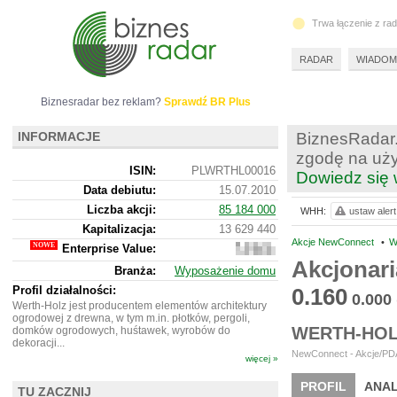
Trwa łączenie z ra
RADAR
WIADOM
Biznesradar bez reklam?
Sprawdź BR Plus
INFORMACJE
BiznesRadar.
zgodę na uży
ISIN:
PLWRTHL00016
Dowiedz się 
Data debiutu:
15.07.2010
Liczba akcji:
85 184 000
WHH:
ustaw alert
Kapitalizacja:
13 629 440
Akcje NewConnect
•
W
Enterprise Value:
31
896
Akcjonar
Branża:
Wyposażenie domu
440
Profil działalności:
0.160
0.000
Werth-Holz jest producentem elementów architektury
ogrodowej z drewna, w tym m.in. płotków, pergoli,
WERTH-HOL
domków ogrodowych, huśtawek, wyrobów do
dekoracji...
NewConnect - Akcje/PDA
więcej »
PROFIL
ANAL
TU ZACZNIJ