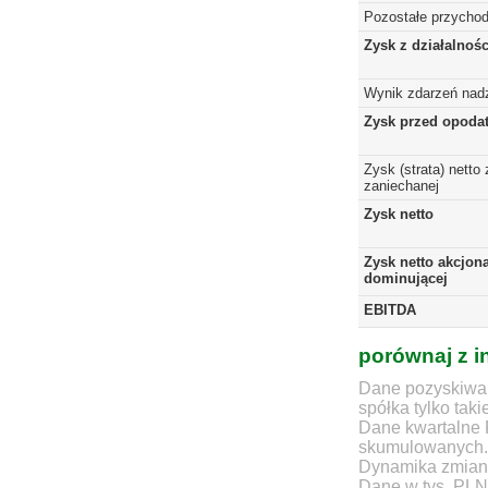
Pozostałe przychod
Zysk z działalnoś
Wynik zdarzeń nad
Zysk przed opoda
Zysk (strata) netto 
zaniechanej
Zysk netto
Zysk netto akcjona
dominującej
EBITDA
porównaj z i
Dane pozyskiwan
spółka tylko taki
Dane kwartalne 
skumulowanych.
Dynamika zmian d
Dane w tys. PLN