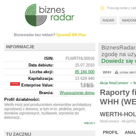
Trwa łączenie z ra
RADAR
WIADOM
Biznesradar bez reklam?
Sprawdź BR Plus
INFORMACJE
BiznesRadar.
zgodę na uży
ISIN:
PLWRTHL00016
Dowiedz się 
Data debiutu:
15.07.2010
Liczba akcji:
85 184 000
WHH:
ustaw alert
Kapitalizacja:
13 629 440
Akcje NewConnect
•
W
Enterprise Value:
31
896
Raporty f
Branża:
Wyposażenie domu
440
Profil działalności:
WHH (WE
Werth-Holz jest producentem elementów architektury
ogrodowej z drewna, w tym m.in. płotków, pergoli,
WERTH-HOL
domków ogrodowych, huśtawek, wyrobów do
dekoracji...
NewConnect - Akcje/PDA
więcej »
PROFIL
ANAL
TU ZACZNIJ