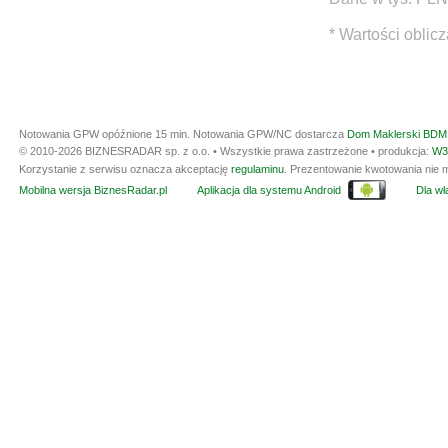
* Wartości oblic
Notowania GPW opóźnione 15 min.
Notowania GPW/NC dostarcza
Dom Maklerski BDM 
© 2010-2026 BIZNESRADAR sp. z o.o. • Wszystkie prawa zastrzeżone • produkcja:
W3
Korzystanie z serwisu oznacza akceptację
regulaminu
. Prezentowanie kwotowania nie m
Mobilna wersja BiznesRadar.pl
Aplikacja dla systemu Android
Dla wła