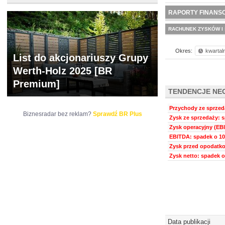
NOWE
BR LAB
RAPORTY FINANS
RACHUNEK ZYSKÓW I 
Okres:
kwartal
List do akcjonariuszy Grupy
Werth-Holz 2025 [BR
Premium]
TENDENCJE NE
Przychody ze sprzeda
Biznesradar bez reklam?
Sprawdź BR Plus
Zysk ze sprzedaży: s
Zysk operacyjny (EBI
EBITDA: spadek o 10
Zysk przed opodatko
Zysk netto: spadek o
Data publikacji