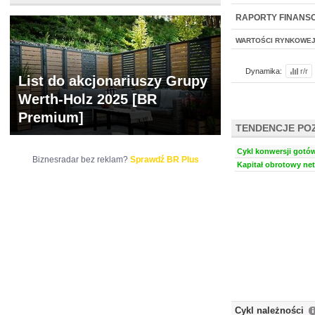
NOWE
BR LAB
RAPORTY FINANS
WARTOŚCI RYNKOWE
Dynamika:
r/r
List do akcjonariuszy Grupy
Werth-Holz 2025 [BR
Premium]
TENDENCJE PO
Cykl konwersji gotów
Biznesradar bez reklam?
Sprawdź BR Plus
Kapitał obrotowy net
Cykl należności