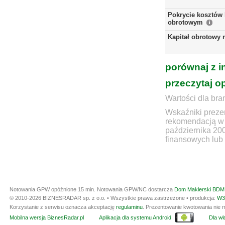
Pokrycie kosztów 
obrotowym
Kapitał obrotowy 
porównaj z i
przeczytaj o
Wartości dla bra
Wskaźniki prezen
rekomendacją w 
października 20
finansowych lub 
Notowania GPW opóźnione 15 min.
Notowania GPW/NC dostarcza
Dom Maklerski BDM 
© 2010-2026 BIZNESRADAR sp. z o.o. • Wszystkie prawa zastrzeżone • produkcja:
W3
Korzystanie z serwisu oznacza akceptację
regulaminu
. Prezentowanie kwotowania nie m
Mobilna wersja BiznesRadar.pl
Aplikacja dla systemu Android
Dla wła