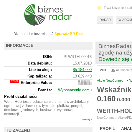
Trwa łączenie z ra
RADAR
WIADOM
Biznesradar bez reklam?
Sprawdź BR Plus
INFORMACJE
BiznesRadar.
zgodę na uży
ISIN:
PLWRTHL00016
Dowiedz się 
Data debiutu:
15.07.2010
Liczba akcji:
85 184 000
WHH:
ustaw alert
Kapitalizacja:
13 629 440
Akcje NewConnect
•
W
Enterprise Value:
31
896
Wskaźnik
Branża:
Wyposażenie domu
440
Profil działalności:
0.160
0.000
Werth-Holz jest producentem elementów architektury
ogrodowej z drewna, w tym m.in. płotków, pergoli,
WERTH-HOL
domków ogrodowych, huśtawek, wyrobów do
dekoracji...
NewConnect - Akcje/PDA
więcej »
PROFIL
ANAL
TU ZACZNIJ