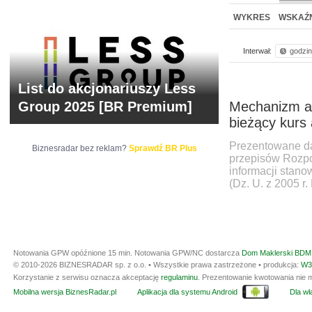
NOWE
BR LAB
WYKRES
WSKAŹN
Interwał:
godzi
List do akcjonariuszy Less
Group 2025 [BR Premium]
Mechanizm aut
bieżący kurs a
Prezentowane da
Biznesradar bez reklam?
Sprawdź BR Plus
przepisów Rozpo
informacji stan
(Dz. U. z 2005 r.
Notowania GPW opóźnione 15 min.
Notowania GPW/NC dostarcza
Dom Maklerski BDM 
© 2010-2026 BIZNESRADAR sp. z o.o. • Wszystkie prawa zastrzeżone • produkcja:
W3
Korzystanie z serwisu oznacza akceptację
regulaminu
. Prezentowanie kwotowania nie m
Mobilna wersja BiznesRadar.pl
Aplikacja dla systemu Android
Dla wła