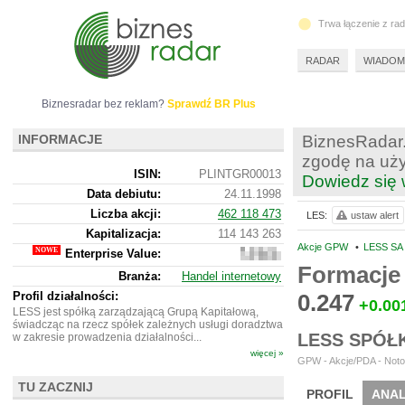
Trwa łączenie z ra
RADAR
WIADOM
Biznesradar bez reklam?
Sprawdź BR Plus
INFORMACJE
BiznesRadar.
zgodę na uży
ISIN:
PLINTGR00013
Dowiedz się 
Data debiutu:
24.11.1998
Liczba akcji:
462 118 473
LES:
ustaw alert
Kapitalizacja:
114 143 263
Akcje GPW
•
LESS SA 
Enterprise Value:
112
161
Formacje 
Branża:
Handel internetowy
263
Profil działalności:
0.247
+0.00
LESS jest spółką zarządzającą Grupą Kapitałową,
świadcząc na rzecz spółek zależnych usługi doradztwa
LESS SPÓŁ
w zakresie prowadzenia działalności...
więcej »
GPW - Akcje/PDA - Noto
TU ZACZNIJ
PROFIL
ANAL