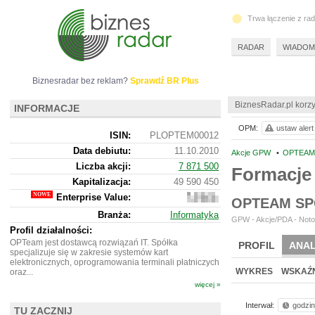
Trwa łączenie z ra
RADAR
WIADOM
Biznesradar bez reklam?
Sprawdź BR Plus
BiznesRadar.pl korzy
INFORMACJE
OPM:
ustaw alert
ISIN:
PLOPTEM00012
Data debiutu:
11.10.2010
Akcje GPW
•
OPTEAM 
Liczba akcji:
7 871 500
Formacje
Kapitalizacja:
49 590 450
Enterprise Value:
36
OPTEAM SP
461
Branża:
Informatyka
450
GPW - Akcje/PDA - Noto
Profil działalności:
OPTeam jest dostawcą rozwiązań IT. Spółka
PROFIL
ANAL
specjalizuje się w zakresie systemów kart
elektronicznych, oprogramowania terminali płatniczych
WYKRES
WSKAŹN
oraz...
więcej »
Interwał:
godzi
TU ZACZNIJ