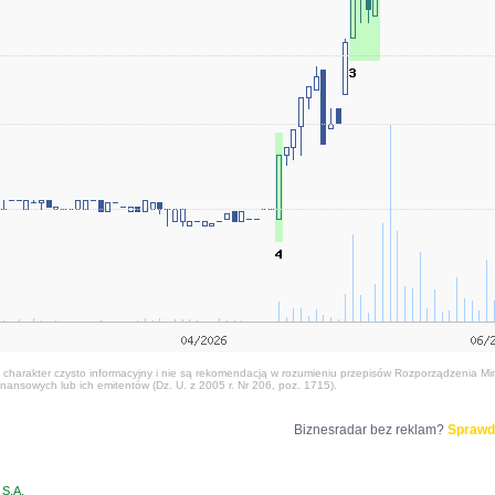
harakter czysto informacyjny i nie są rekomendacją w rozumieniu przepisów Rozporządzenia Mini
nansowych lub ich emitentów (Dz. U. z 2005 r. Nr 206, poz. 1715).
Biznesradar bez reklam?
Sprawd
S.A.