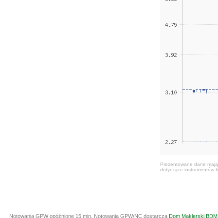
Prezentowane dane mają c
dotyczące instrumentów fi
Notowania GPW opóźnione 15 min.
Notowania GPW/NC dostarcza
Dom Maklerski BDM 