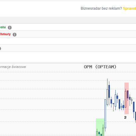
Biznesradar bez reklam?
Sprawd
ostu
Chmury