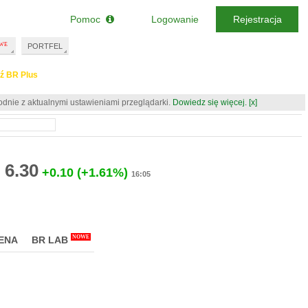
Pomoc
Logowanie
Rejestracja
PORTFEL
ź BR Plus
odnie z aktualnymi ustawieniami przeglądarki.
Dowiedz się więcej.
[x]
6.30
+0.10
(+1.61%)
16:05
NOWE
ENA
BR LAB