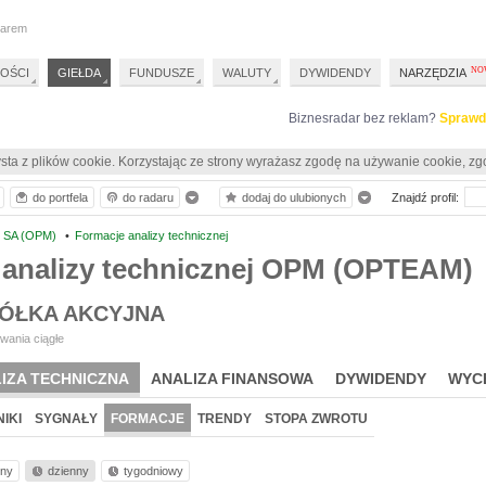
darem
OŚCI
GIEŁDA
FUNDUSZE
WALUTY
DYWIDENDY
NARZĘDZIA
Biznesradar bez reklam?
Sprawd
sta z plików cookie. Korzystając ze strony wyrażasz zgodę na używanie cookie, zg
do portfela
do radaru
dodaj do ulubionych
Znajdź profil:
SA (OPM)
•
Formacje analizy technicznej
 analizy technicznej OPM (OPTEAM)
ÓŁKA AKCYJNA
wania ciągłe
IZA TECHNICZNA
ANALIZA FINANSOWA
DYWIDENDY
WYC
IKI
SYGNAŁY
FORMACJE
TRENDY
STOPA ZWROTU
nny
dzienny
tygodniowy