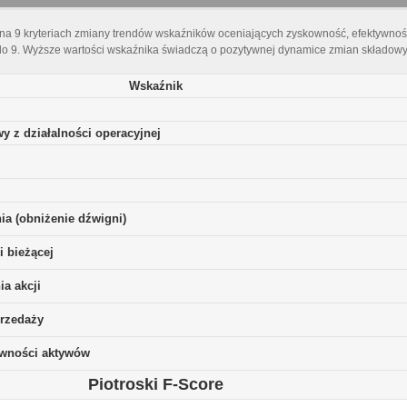
 na 9 kryteriach zmiany trendów wskaźników oceniających zyskowność, efektywnoś
do 9. Wyższe wartości wskaźnika świadczą o pozytywnej dynamice zmian składowyc
Wskaźnik
y z działalności operacyjnej
ia (obniżenie dźwigni)
i bieżącej
a akcji
rzedaży
ywności aktywów
Piotroski F-Score