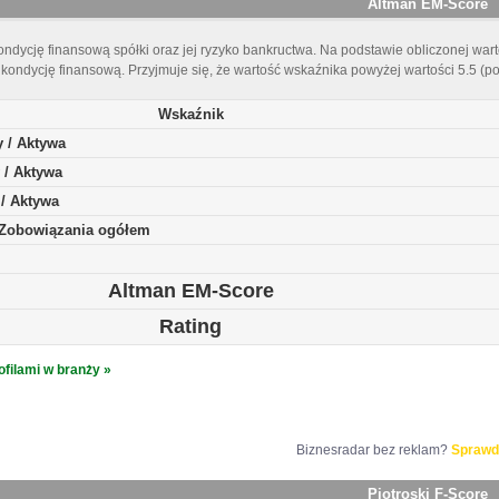
Altman EM-Score
ndycję finansową spółki oraz jej ryzyko bankructwa. Na podstawie obliczonej warto
kondycję finansową. Przyjmuje się, że wartość wskaźnika powyżej wartości 5.5 (p
Wskaźnik
y / Aktywa
 / Aktywa
 / Aktywa
/ Zobowiązania ogółem
Altman EM-Score
Rating
ofilami w branży »
Biznesradar bez reklam?
Sprawd
Piotroski F-Score