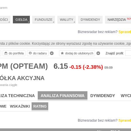
darem
OŚCI
GIEŁDA
FUNDUSZE
WALUTY
DYWIDENDY
NARZĘDZIA
Biznesradar bez reklam?
Sprawd
sta z plików cookie. Korzystając ze strony wyrażasz zgodę na używanie cookie, zg
do portfela
do radaru
dodaj do ulubionych
Znajdź profil:
OPM (OPTEAM)
6.15
-0.15
(-2.38%)
09:09
ÓŁKA AKCYJNA
wania ciągłe
IZA TECHNICZNA
ANALIZA FINANSOWA
DYWIDENDY
WYC
OWE
WSKAŹNIKI
RATING
Biznesradar bez reklam?
Sprawd