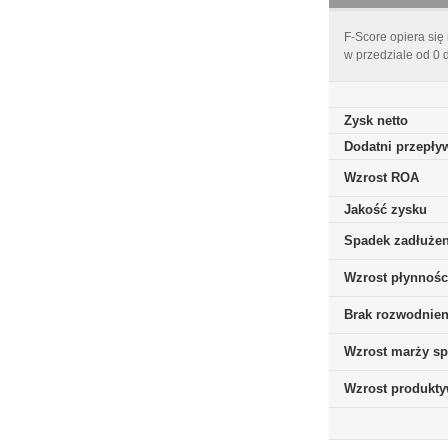
F-Score opiera się
w przedziale od 0 
Zysk netto
Dodatni przepływ
Wzrost ROA
Jakość zysku
Spadek zadłużen
Wzrost płynnośc
Brak rozwodnieni
Wzrost marży sp
Wzrost produkt