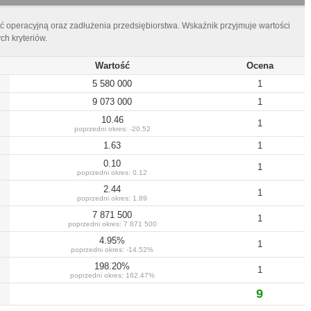
ć operacyjną oraz zadłużenia przedsiębiorstwa. Wskaźnik przyjmuje wartości
h kryteriów.
Wartość
Ocena
5 580 000
1
9 073 000
1
10.46
1
poprzedni okres:
-20.52
1.63
1
0.10
1
poprzedni okres:
0.12
2.44
1
poprzedni okres:
1.89
7 871 500
1
poprzedni okres:
7 871 500
4.95
%
1
poprzedni okres:
-14.52
%
198.20
%
1
poprzedni okres:
162.47
%
9