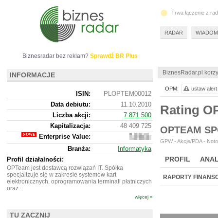
Trwa łączenie z ra
RADAR
WIADOM
Biznesradar bez reklam?
Sprawdź BR Plus
BiznesRadar.pl korzy
INFORMACJE
OPM:
ustaw alert
ISIN:
PLOPTEM00012
Data debiutu:
11.10.2010
Rating 
Liczba akcji:
7 871 500
Kapitalizacja:
48 409 725
OPTEAM SP
Enterprise Value:
35
GPW - Akcje/PDA - Noto
280
Branża:
Informatyka
725
PROFIL
ANAL
Profil działalności:
OPTeam jest dostawcą rozwiązań IT. Spółka
specjalizuje się w zakresie systemów kart
RAPORTY FINANS
elektronicznych, oprogramowania terminali płatniczych
oraz...
więcej »
TU ZACZNIJ