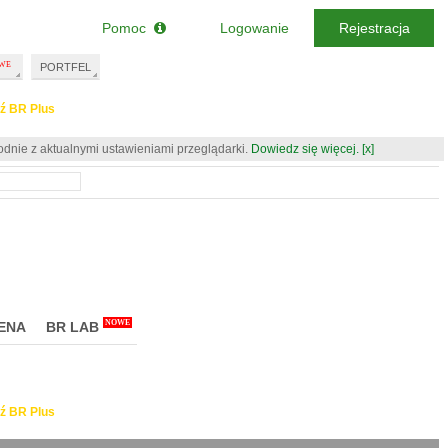
Pomoc
Logowanie
Rejestracja
PORTFEL
ź BR Plus
odnie z aktualnymi ustawieniami przeglądarki.
Dowiedz się więcej.
[x]
NOWE
ENA
BR LAB
ź BR Plus