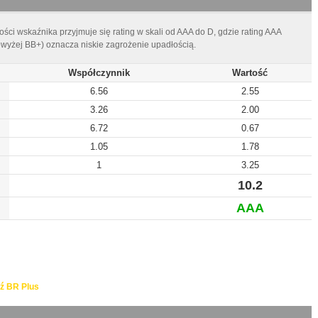
ści wskaźnika przyjmuje się rating w skali od AAA do D, gdzie rating AAA
owyżej BB+) oznacza niskie zagrożenie upadłością.
Współczynnik
Wartość
6.56
2.55
3.26
2.00
6.72
0.67
1.05
1.78
1
3.25
10.2
AAA
ź BR Plus