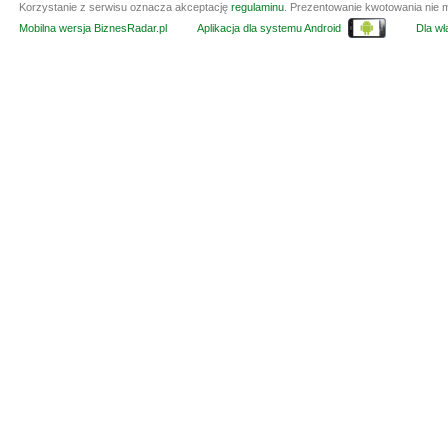
Korzystanie z serwisu oznacza akceptację
regulaminu
. Prezentowanie kwotowania nie m
Mobilna wersja BiznesRadar.pl
Aplikacja dla systemu Android
Dla wła