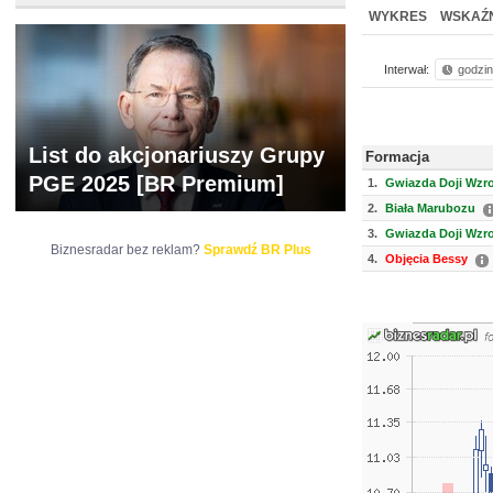
WYCENA
BR 
WYKRES
WSKAŹN
Interwał:
godzi
List do akcjonariuszy Grupy
Formacja
PGE 2025 [BR Premium]
1.
Gwiazda Doji Wzr
2.
Biała Marubozu
3.
Gwiazda Doji Wzr
Biznesradar bez reklam?
Sprawdź BR Plus
4.
Objęcia Bessy