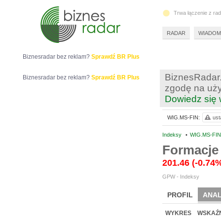
Trwa łączenie z ra
RADAR
WIADOM
Biznesradar bez reklam?
Sprawdź BR Plus
BiznesRadar.
Biznesradar bez reklam?
Sprawdź BR Plus
zgodę na uży
Dowiedz się 
WIG.MS-FIN:
ust
Indeksy
•
WIG.MS-FI
Formacje
201.46
(-0.74
GPW - Indeksy
PROFIL
ANAL
WYKRES
WSKAŹN