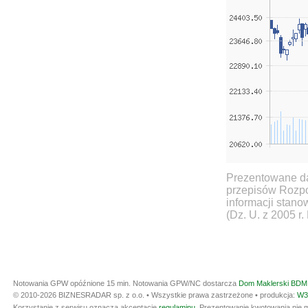
Prezentowane da
przepisów Rozpo
informacji stan
(Dz. U. z 2005 r.
Notowania GPW opóźnione 15 min.
Notowania GPW/NC dostarcza
Dom Maklerski BDM 
© 2010-2026 BIZNESRADAR sp. z o.o. • Wszystkie prawa zastrzeżone • produkcja:
W3
Korzystanie z serwisu oznacza akceptację
regulaminu
. Prezentowanie kwotowania nie m