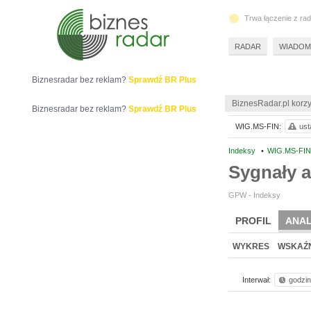
Trwa łączenie z ra
RADAR
WIADOM
Biznesradar bez reklam?
Sprawdź BR Plus
BiznesRadar.pl korzy
Biznesradar bez reklam?
Sprawdź BR Plus
WIG.MS-FIN:
ust
Indeksy
•
WIG.MS-FI
Sygnały a
GPW - Indeksy
PROFIL
ANAL
WYKRES
WSKAŹN
Interwał:
godzi