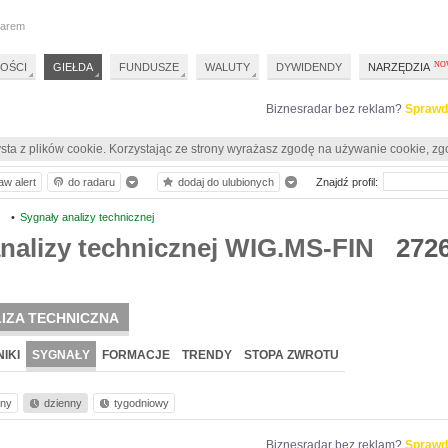
darem
OŚCI
GIEŁDA
FUNDUSZE
WALUTY
DYWIDENDY
NARZĘDZIA
Biznesradar bez reklam?
Sprawd
sta z plików cookie. Korzystając ze strony wyrażasz zgodę na używanie cookie, zg
aw alert
do radaru
dodaj do ulubionych
Znajdź profil:
N
•
Sygnały analizy technicznej
nalizy technicznej WIG.MS-FIN
272
IZA TECHNICZNA
IKI
SYGNAŁY
FORMACJE
TRENDY
STOPA ZWROTU
nny
dzienny
tygodniowy
Biznesradar bez reklam?
Sprawd