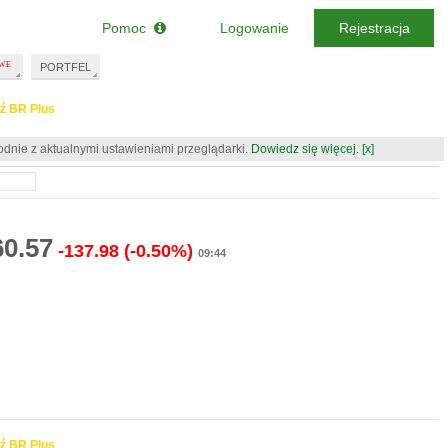
Pomoc
Logowanie
Rejestracja
PORTFEL
ź BR Plus
odnie z aktualnymi ustawieniami przeglądarki.
Dowiedz się więcej.
[x]
60.57
-137.98
(-0.50%)
09:44
ź BR Plus