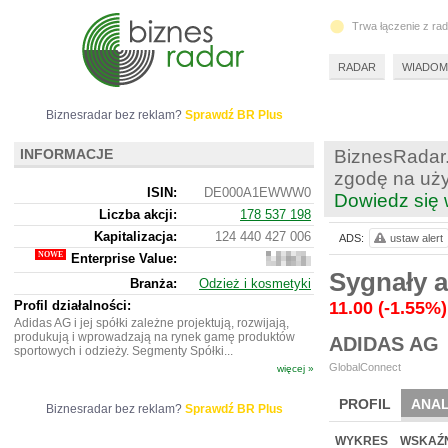
Trwa łączenie z ra
RADAR
WIADOM
Biznesradar bez reklam?
Sprawdź BR Plus
INFORMACJE
BiznesRadar.
zgodę na uży
ISIN:
DE000A1EWWW0
Dowiedz się 
Liczba akcji:
178 537 198
Kapitalizacja:
124 440 427 006
ADS:
ustaw alert
Enterprise Value:
145
144
Sygnały a
Branża:
Odzież i kosmetyki
296
706
Profil działalności:
11.00
(-1.55%)
Adidas AG i jej spółki zależne projektują, rozwijają,
produkują i wprowadzają na rynek gamę produktów
ADIDAS AG
sportowych i odzieży. Segmenty Spółki...
GlobalConnect
więcej »
PROFIL
ANAL
Biznesradar bez reklam?
Sprawdź BR Plus
NOWE
BR LAB
WYKRES
WSKAŹN