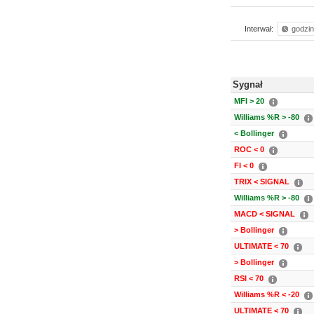
Interwał:
godzi
Sygnał
MFI > 20
Williams %R > -80
< Bollinger
ROC < 0
FI < 0
TRIX < SIGNAL
Williams %R > -80
MACD < SIGNAL
> Bollinger
ULTIMATE < 70
> Bollinger
RSI < 70
Williams %R < -20
ULTIMATE < 70