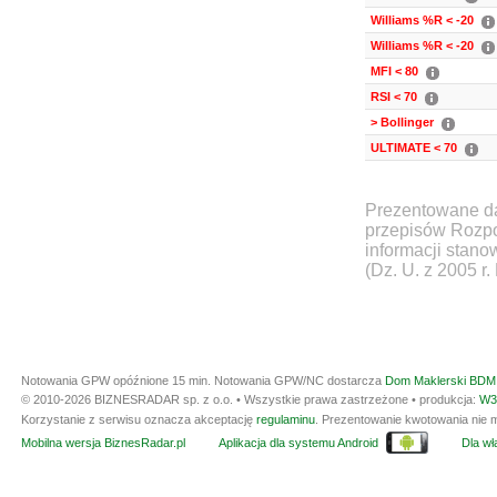
Williams %R < -20
Williams %R < -20
MFI < 80
RSI < 70
> Bollinger
ULTIMATE < 70
Prezentowane da
przepisów Rozpo
informacji stan
(Dz. U. z 2005 r.
Notowania GPW opóźnione 15 min.
Notowania GPW/NC dostarcza
Dom Maklerski BDM 
© 2010-2026 BIZNESRADAR sp. z o.o. • Wszystkie prawa zastrzeżone • produkcja:
W3
Korzystanie z serwisu oznacza akceptację
regulaminu
. Prezentowanie kwotowania nie m
Mobilna wersja BiznesRadar.pl
Aplikacja dla systemu Android
Dla wła