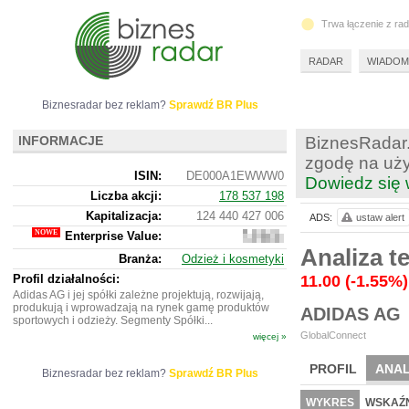
Trwa łączenie z ra
RADAR
WIADOM
Biznesradar bez reklam?
Sprawdź BR Plus
INFORMACJE
BiznesRadar.
zgodę na uży
ISIN:
DE000A1EWWW0
Dowiedz się 
Liczba akcji:
178 537 198
Kapitalizacja:
124 440 427 006
ADS:
ustaw alert
Enterprise Value:
145
144
Analiza 
Branża:
Odzież i kosmetyki
296
706
Profil działalności:
11.00
(-1.55%)
Adidas AG i jej spółki zależne projektują, rozwijają,
produkują i wprowadzają na rynek gamę produktów
ADIDAS AG
sportowych i odzieży. Segmenty Spółki...
GlobalConnect
więcej »
PROFIL
ANAL
Biznesradar bez reklam?
Sprawdź BR Plus
NOWE
BR LAB
WYKRES
WSKAŹN