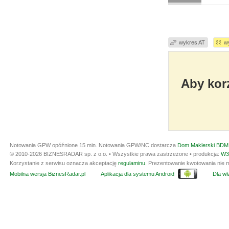
wykres AT
w
Aby korz
Notowania GPW opóźnione 15 min.
Notowania GPW/NC dostarcza
Dom Maklerski BDM 
© 2010-2026 BIZNESRADAR sp. z o.o. • Wszystkie prawa zastrzeżone • produkcja:
W3
Korzystanie z serwisu oznacza akceptację
regulaminu
. Prezentowanie kwotowania nie m
Mobilna wersja BiznesRadar.pl
Aplikacja dla systemu Android
Dla wła