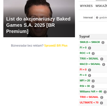
NOWE
BR LAB
WYKRES
WSKAŹN
Interwał:
godzi
List do akcjonariuszy Baked
Games S.A. 2025 [BR
Premium]
Sygnał
SMA15 > SMA30
Biznesradar bez reklam?
Sprawdź BR Plus
FI > 0
ROC > 0
TRIX > SIGNAL
MACD > SIGNAL
FI < 0
FI > 0
MFI > 20
RSI > 30
Williams %R > -80
TRIX < SIGNAL
ULTIMATE < 70