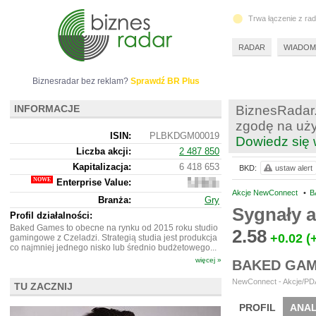
Trwa łączenie z ra
RADAR
WIADOM
Biznesradar bez reklam?
Sprawdź BR Plus
INFORMACJE
BiznesRadar.
zgodę na uży
ISIN:
PLBKDGM00019
Dowiedz się 
Liczba akcji:
2 487 850
Kapitalizacja:
6 418 653
BKD:
ustaw alert
Enterprise Value:
5
920
Akcje NewConnect
•
B
Branża:
Gry
653
Sygnały 
Profil działalności:
Baked Games to obecne na rynku od 2015 roku studio
2.58
+0.02
(
gamingowe z Czeladzi. Strategią studia jest produkcja
co najmniej jednego nisko lub średnio budżetowego...
więcej »
BAKED GAM
NewConnect - Akcje/PDA
TU ZACZNIJ
PROFIL
ANAL