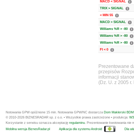
MACD < SIGNAL
TRIX > SIGNAL
< MIN 55
MACD > SIGNAL
Williams %R > -80
Williams %R > -80
Williams %R > -80
FI < 0
Prezentowane da
przepisów Rozpo
informacji stan
(Dz. U. z 2005 r.
Notowania GPW opóźnione 15 min.
Notowania GPW/NC dostarcza
Dom Maklerski BDM 
© 2010-2026 BIZNESRADAR sp. z o.o. • Wszystkie prawa zastrzeżone • produkcja:
W3
Korzystanie z serwisu oznacza akceptację
regulaminu
. Prezentowanie kwotowania nie m
Mobilna wersja BiznesRadar.pl
Aplikacja dla systemu Android
Dla wła