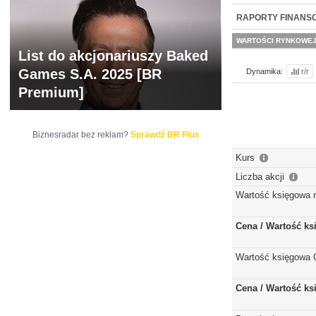
NOWE
BR LAB
RAPORTY FINANS
WARTOŚCI RYNKOWE
List do akcjonariuszy Baked
Games S.A. 2025 [BR
Dynamika:
r/r
Premium]
Biznesradar bez reklam?
Sprawdź BR Plus
Kurs
Liczba akcji
Wartość księgowa 
Cena / Wartość k
Wartość księgowa 
Cena / Wartość k