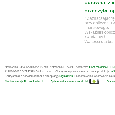
porównaj z i
przeczytaj o
* Zaznaczając tę
przy obliczaniu 
finansowego.
Wskaźniki oblicz
kwartalnych.
Wartości dla bra
Notowania GPW opóźnione 15 min.
Notowania GPW/NC dostarcza
Dom Maklerski BDM 
© 2010-2026 BIZNESRADAR sp. z o.o. • Wszystkie prawa zastrzeżone • produkcja:
W3
Korzystanie z serwisu oznacza akceptację
regulaminu
. Prezentowanie kwotowania nie m
Mobilna wersja BiznesRadar.pl
Aplikacja dla systemu Android
Dla wła