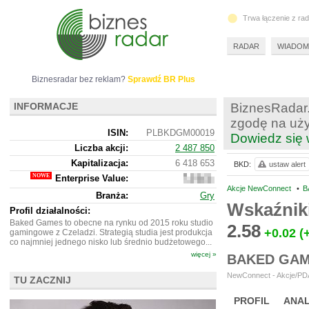
Trwa łączenie z ra
RADAR
WIADOM
Biznesradar bez reklam?
Sprawdź BR Plus
INFORMACJE
BiznesRadar.
zgodę na uży
ISIN:
PLBKDGM00019
Dowiedz się 
Liczba akcji:
2 487 850
Kapitalizacja:
6 418 653
BKD:
ustaw alert
Enterprise Value:
5
920
Akcje NewConnect
•
B
Branża:
Gry
653
Wskaźnik
Profil działalności:
Baked Games to obecne na rynku od 2015 roku studio
2.58
+0.02
(
gamingowe z Czeladzi. Strategią studia jest produkcja
co najmniej jednego nisko lub średnio budżetowego...
więcej »
BAKED GAM
NewConnect - Akcje/PDA
TU ZACZNIJ
PROFIL
ANAL