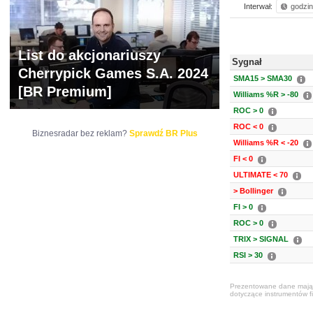
Interwał:
godzi
List do akcjonariuszy
Sygnał
Cherrypick Games S.A. 2024
SMA15 > SMA30
[BR Premium]
Williams %R > -80
ROC > 0
ROC < 0
Biznesradar bez reklam?
Sprawdź BR Plus
Williams %R < -20
FI < 0
ULTIMATE < 70
> Bollinger
FI > 0
ROC > 0
TRIX > SIGNAL
RSI > 30
Prezentowane dane mają c
dotyczące instrumentów fi