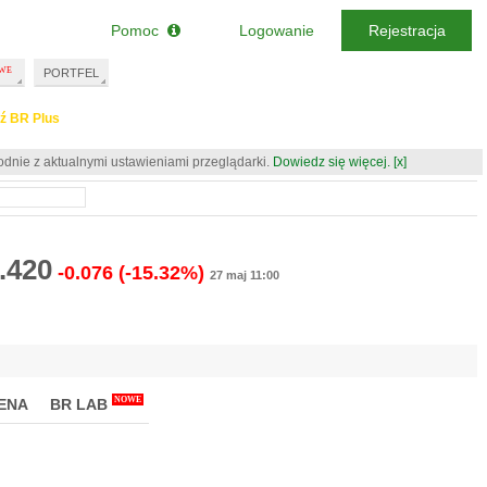
Pomoc
Logowanie
Rejestracja
PORTFEL
ź BR Plus
odnie z aktualnymi ustawieniami przeglądarki.
Dowiedz się więcej.
[x]
.420
-0.076
(-15.32%)
27 maj 11:00
NOWE
ENA
BR LAB