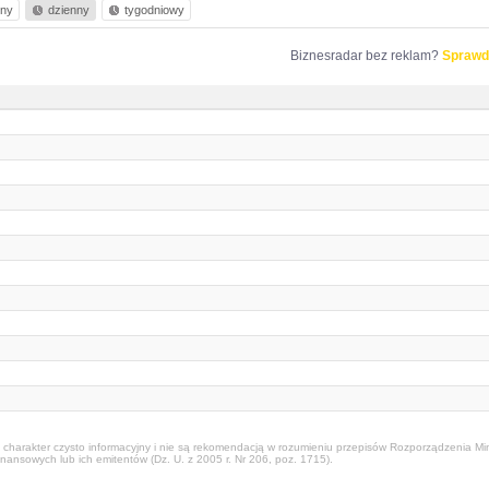
nny
dzienny
tygodniowy
Biznesradar bez reklam?
Sprawd
harakter czysto informacyjny i nie są rekomendacją w rozumieniu przepisów Rozporządzenia Mini
nansowych lub ich emitentów (Dz. U. z 2005 r. Nr 206, poz. 1715).