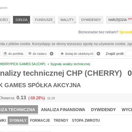
darem
OŚCI
GIEŁDA
FUNDUSZE
WALUTY
DYWIDENDY
NARZĘDZIA
Biznesradar bez reklam?
Sprawd
sta z plików cookie. Korzystając ze strony wyrażasz zgodę na używanie cookie, zg
do portfela
do radaru
dodaj do ulubionych
Znajdź profil:
HERRYPICK GAMES SA (CHP)
•
Sygnały analizy technicznej
analizy technicznej CHP (CHERRY)
0
K GAMES SPÓŁKA AKCYJNA
0.13
Otwarcia:
(-69.29%)
11:19
IZA TECHNICZNA
ANALIZA FINANSOWA
DYWIDENDY
WYC
IKI
SYGNAŁY
FORMACJE
TRENDY
STOPA ZWROTU