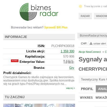
Trwa łączenie z ra
RADAR
WIADOM
Biznesradar bez reklam?
Sprawdź BR Plus
BiznesRadar.pl korzy
INFORMACJE
CHP:
ustaw alert
ISIN:
PLCHRPK00018
Liczba akcji:
1 359 300
Akcje NewConnect
•
C
Kapitalizacja:
570 906
Sygnały 
Enterprise Value:
1
746
Branża:
Gry
CHERRYPIC
906
Profil działalności:
Cherrypick Games to studio zajmujące się tworzeniem,
Teoretyczny Kurs 
wydawaniem oraz dystrybucją gier. Spółka koncentruje
się na grach typu Free2Play dedykowanych na...
więcej »
PROFIL
ANAL
TU ZACZNIJ
WYKRES
WSKAŹN