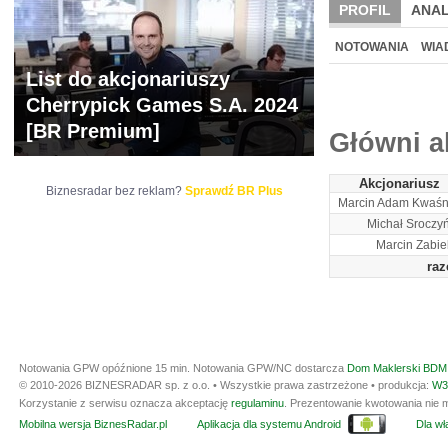
PROFIL
ANAL
NOWE
BR LAB
NOTOWANIA
WIA
List do akcjonariuszy
ARCHIWUM NOTO
Cherrypick Games S.A. 2024
[BR Premium]
Główni a
Akcjonariusz
Biznesradar bez reklam?
Sprawdź BR Plus
Marcin Adam Kwaśn
Michał Sroczyń
Marcin Zabie
ra
Notowania GPW opóźnione 15 min.
Notowania GPW/NC dostarcza
Dom Maklerski BDM 
© 2010-2026 BIZNESRADAR sp. z o.o. • Wszystkie prawa zastrzeżone • produkcja:
W3
Korzystanie z serwisu oznacza akceptację
regulaminu
. Prezentowanie kwotowania nie m
Mobilna wersja BiznesRadar.pl
Aplikacja dla systemu Android
Dla wła