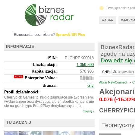
Trwa łączenie z ra
RADAR
WIADOM
Biznesradar bez reklam?
Sprawdź BR Plus
INFORMACJE
BiznesRadar.
zgodę na uży
ISIN:
PLCHRPK00018
Dowiedz się 
Liczba akcji:
1 359 300
Kapitalizacja:
570 906
CHP:
ustaw alert
Enterprise Value:
1
746
Akcje NewConnect
•
C
Branża:
Gry
906
Akcjonar
Profil działalności:
Cherrypick Games to studio zajmujące się tworzeniem,
0.076
(-15.32
wydawaniem oraz dystrybucją gier. Spółka koncentruje
się na grach typu Free2Play dedykowanych na...
CHERRYPIC
więcej »
TU ZACZNIJ
Teoretyczny