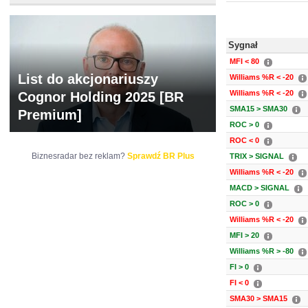
Sygnał
MFI < 80
List do akcjonariuszy
Williams %R < -20
Williams %R < -20
Cognor Holding 2025 [BR
SMA15 > SMA30
Premium]
ROC > 0
ROC < 0
Biznesradar bez reklam?
Sprawdź BR Plus
TRIX > SIGNAL
Williams %R < -20
MACD > SIGNAL
ROC > 0
Williams %R < -20
MFI > 20
Williams %R > -80
FI > 0
FI < 0
SMA30 > SMA15