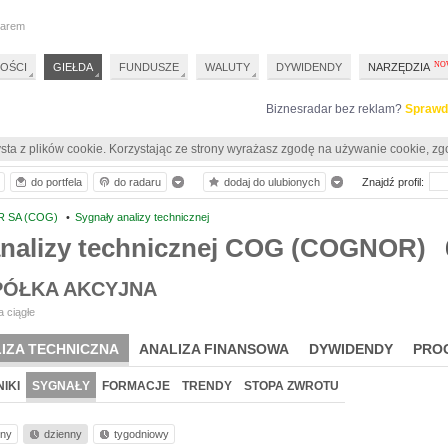
darem
OŚCI
GIEŁDA
FUNDUSZE
WALUTY
DYWIDENDY
NARZĘDZIA
Biznesradar bez reklam?
Sprawd
sta z plików cookie. Korzystając ze strony wyrażasz zgodę na używanie cookie, zg
do portfela
do radaru
dodaj do ulubionych
Znajdź profil:
 SA (COG)
•
Sygnały analizy technicznej
analizy technicznej COG (COGNOR)
ÓŁKA AKCYJNA
 ciągłe
IZA TECHNICZNA
ANALIZA FINANSOWA
DYWIDENDY
PRO
IKI
SYGNAŁY
FORMACJE
TRENDY
STOPA ZWROTU
nny
dzienny
tygodniowy