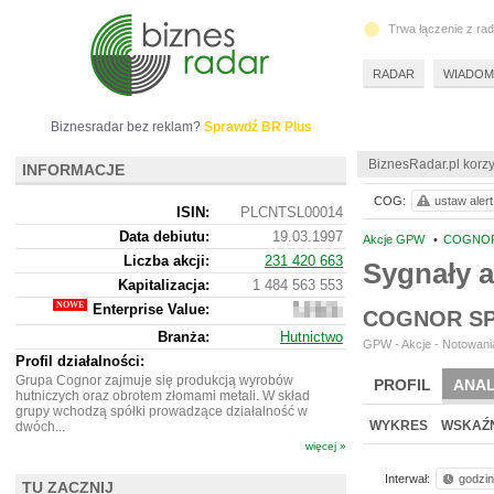
Trwa łączenie z ra
RADAR
WIADOM
Biznesradar bez reklam?
Sprawdź BR Plus
BiznesRadar.pl korzy
INFORMACJE
COG:
ustaw alert
ISIN:
PLCNTSL00014
Data debiutu:
19.03.1997
Akcje GPW
•
COGNOR
Liczba akcji:
231 420 663
Sygnały 
Kapitalizacja:
1 484 563 553
Enterprise Value:
2
COGNOR SP
301
Branża:
Hutnictwo
389
GPW - Akcje - Notowania
553
Profil działalności:
Grupa Cognor zajmuje się produkcją wyrobów
PROFIL
ANAL
hutniczych oraz obrotem złomami metali. W skład
grupy wchodzą spółki prowadzące działalność w
WYKRES
WSKAŹN
dwóch...
więcej »
Interwał:
godzi
TU ZACZNIJ