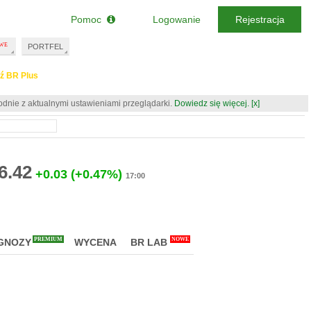
Pomoc
Logowanie
Rejestracja
PORTFEL
ź BR Plus
odnie z aktualnymi ustawieniami przeglądarki.
Dowiedz się więcej.
[x]
6.42
+0.03
(+0.47%)
17:00
PREMIUM
NOWE
GNOZY
WYCENA
BR LAB