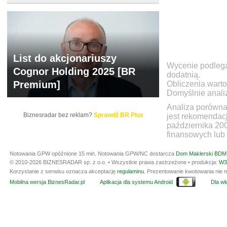
List do akcjonariuszy
Wycenie podlegaj
Cognor Holding 2025 [BR
dodatnią.
Premium]
Obliczenia warto
Domyślnie anali
Analiza porówna
Biznesradar bez reklam?
Sprawdź BR Plus
jest rekomendac
października 20
finansowych lub 
Notowania GPW opóźnione 15 min.
Notowania GPW/NC dostarcza
Dom Maklerski BDM 
© 2010-2026 BIZNESRADAR sp. z o.o. • Wszystkie prawa zastrzeżone • produkcja:
W3
Korzystanie z serwisu oznacza akceptację
regulaminu
. Prezentowanie kwotowania nie m
Mobilna wersja BiznesRadar.pl
Aplikacja dla systemu Android
Dla wła