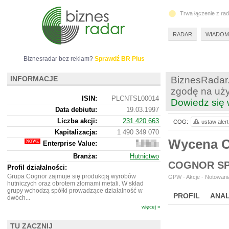
Trwa łączenie z ra
RADAR
WIADOM
Biznesradar bez reklam?
Sprawdź BR Plus
INFORMACJE
BiznesRadar.
zgodę na uży
ISIN:
PLCNTSL00014
Dowiedz się 
Data debiutu:
19.03.1997
Liczba akcji:
231 420 663
COG:
ustaw alert
Kapitalizacja:
1 490 349 070
Wycena 
Enterprise Value:
2
307
Branża:
Hutnictwo
175
COGNOR SP
070
Profil działalności:
Grupa Cognor zajmuje się produkcją wyrobów
GPW - Akcje - Notowania
hutniczych oraz obrotem złomami metali. W skład
grupy wchodzą spółki prowadzące działalność w
PROFIL
ANAL
dwóch...
więcej »
WYCENA
BR 
TU ZACZNIJ