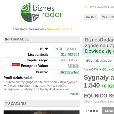
Trwa łączenie z ra
RADAR
WIADOM
Biznesradar bez reklam?
Sprawdź BR Plus
INFORMACJE
BiznesRadar.
zgodę na uży
ISIN:
PLRESBD00032
Dowiedz się 
Liczba akcji:
315 493 684
Kapitalizacja:
485 860 273
EQU:
ustaw alert
Enterprise Value:
499
625
Akcje GPW
•
EQUNICO
Branża:
Budownictwo
273
Sygnały 
Profil działalności:
Equnico tworzy grupą kapitałową spółek działających
1.540
+0.02
w różnych branżach, zarządzanych w sposób
zintegrowany i elastyczny, tak by dostosowywać...
więcej »
EQUNICO S
GPW - Akcje/PDA - Noto
TU ZACZNIJ
PROFIL
ANAL