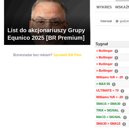
NOWE
BR LAB
WYKRES
WSKAŹN
Interwał:
godzi
List do akcjonariuszy Grupy
Equnico 2025 [BR Premium]
Sygnał
> Bollinger
Biznesradar bez reklam?
Sprawdź BR Plus
> Bollinger
> Bollinger
> Bollinger
Williams %R < -20
> MAX 55
ULTIMATE < 70
Williams %R < -20
SMA15 > SMA30
TRIX > SIGNAL
MACD > SIGNAL
SMA30 > SMA15