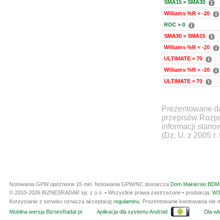
SMA15 > SMA30
Williams %R < -20
ROC > 0
SMA30 > SMA15
Williams %R < -20
ULTIMATE < 70
Williams %R < -20
ULTIMATE < 70
Prezentowane da
przepisów Rozpo
informacji stan
(Dz. U. z 2005 r.
Notowania GPW opóźnione 15 min.
Notowania GPW/NC dostarcza
Dom Maklerski BDM 
© 2010-2026 BIZNESRADAR sp. z o.o. • Wszystkie prawa zastrzeżone • produkcja:
W3
Korzystanie z serwisu oznacza akceptację
regulaminu
. Prezentowanie kwotowania nie m
Mobilna wersja BiznesRadar.pl
Aplikacja dla systemu Android
Dla wła