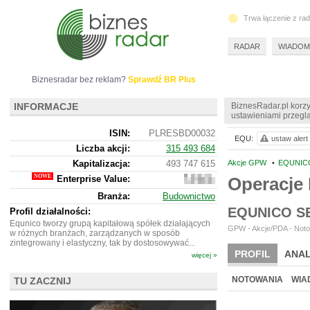
Trwa łączenie z ra
RADAR
WIADOM
Biznesradar bez reklam?
Sprawdź BR Plus
INFORMACJE
BiznesRadar.pl korzy
ustawieniami przeglą
ISIN:
PLRESBD00032
EQU:
ustaw alert
Liczba akcji:
315 493 684
Kapitalizacja:
493 747 615
Akcje GPW
•
EQUNICO
Enterprise Value:
Operacje
507
512
Branża:
Budownictwo
615
EQUNICO S
Profil działalności:
Equnico tworzy grupą kapitałową spółek działających
GPW - Akcje/PDA - Noto
w różnych branżach, zarządzanych w sposób
zintegrowany i elastyczny, tak by dostosowywać...
PROFIL
ANAL
więcej »
NOWE
BR LAB
NOTOWANIA
WIA
TU ZACZNIJ
ARCHIWUM NOTO