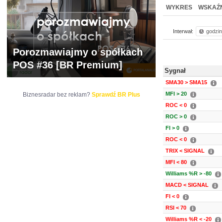
NOWE
BR LAB
WYKRES
WSKAŹN
Interwał:
godzi
Porozmawiajmy o spółkach
POS #36 [BR Premium]
Sygnał
SMA30 > SMA15
MFI > 20
Biznesradar bez reklam?
Sprawdź BR Plus
ROC < 0
ROC > 0
FI > 0
ROC < 0
TRIX < SIGNAL
MFI < 80
Williams %R > -80
MACD < SIGNAL
FI < 0
RSI < 70
Williams %R < -20