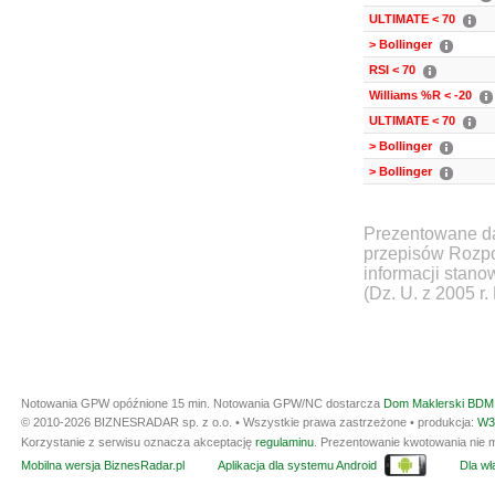
ULTIMATE < 70
> Bollinger
RSI < 70
Williams %R < -20
ULTIMATE < 70
> Bollinger
> Bollinger
Prezentowane da
przepisów Rozpo
informacji stan
(Dz. U. z 2005 r.
Notowania GPW opóźnione 15 min.
Notowania GPW/NC dostarcza
Dom Maklerski BDM 
© 2010-2026 BIZNESRADAR sp. z o.o. • Wszystkie prawa zastrzeżone • produkcja:
W3
Korzystanie z serwisu oznacza akceptację
regulaminu
. Prezentowanie kwotowania nie m
Mobilna wersja BiznesRadar.pl
Aplikacja dla systemu Android
Dla wła