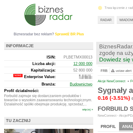
Trwa łączenie z ra
RADAR
WIADOM
Biznesradar bez reklam?
Sprawdź BR Plus
INFORMACJE
BiznesRadar.
zgodę na uży
ISIN:
PLBETMX00013
Dowiedz się 
Liczba akcji:
12 000 000
Kapitalizacja:
52 800 000
FRB:
ustaw alert
Enterprise Value:
46
247
Akcje NewConnect
•
F
Branża:
Budownictwo
000
Sygnały 
Profil działalności:
Forbuild zajmuje się dostarczaniem produktów i
0.16
(-3.51%)
towarów o wysokim zaawansowaniu technologicznym.
Działalność spółki obejmuje produkcję, sprzedaż,...
FORBUILD 
więcej »
NewConnect - Akcje/PDA
TU ZACZNIJ
PROFIL
ANAL