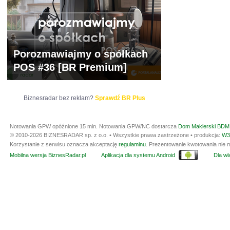
Porozmawiajmy o spółkach
POS #36 [BR Premium]
Biznesradar bez reklam?
Sprawdź BR Plus
Notowania GPW opóźnione 15 min.
Notowania GPW/NC dostarcza
Dom Maklerski BDM 
© 2010-2026 BIZNESRADAR sp. z o.o. • Wszystkie prawa zastrzeżone • produkcja:
W3
Korzystanie z serwisu oznacza akceptację
regulaminu
. Prezentowanie kwotowania nie m
Mobilna wersja BiznesRadar.pl
Aplikacja dla systemu Android
Dla wła