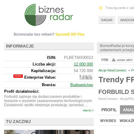
Trwa łączenie z ra
RADAR
WIADOM
Biznesradar bez reklam?
Sprawdź BR Plus
INFORMACJE
BiznesRadar.pl korzy
ustawieniami przeglą
ISIN:
PLBETMX00013
FRB:
ustaw alert
Liczba akcji:
12 000 000
Kapitalizacja:
54 720 000
Akcje NewConnect
•
F
Enterprise Value:
Trendy F
48
167
Branża:
Budownictwo
000
FORBUILD 
Profil działalności:
Forbuild zajmuje się dostarczaniem produktów i
NewConnect - Akcje/PDA
towarów o wysokim zaawansowaniu technologicznym.
Działalność spółki obejmuje produkcję, sprzedaż,...
PROFIL
ANAL
więcej »
NOWE
BR LAB
WYKRES
WSKAŹN
TU ZACZNIJ