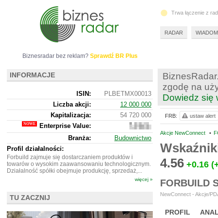
Trwa łączenie z ra
RADAR
WIADOM
Biznesradar bez reklam?
Sprawdź BR Plus
INFORMACJE
BiznesRadar.
zgodę na uży
ISIN:
PLBETMX00013
Dowiedz się 
Liczba akcji:
12 000 000
Kapitalizacja:
54 720 000
FRB:
ustaw alert
Enterprise Value:
48
167
Akcje NewConnect
•
F
Branża:
Budownictwo
000
Wskaźnik
Profil działalności:
Forbuild zajmuje się dostarczaniem produktów i
4.56
+0.16
(
towarów o wysokim zaawansowaniu technologicznym.
Działalność spółki obejmuje produkcję, sprzedaż,...
więcej »
FORBUILD 
NewConnect - Akcje/PDA
TU ZACZNIJ
PROFIL
ANAL