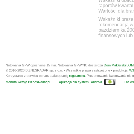
Wskaźniki oblicz
raportów kwartal
Wartości dla bra
Wskaźniki prezen
rekomendacją w 
października 20
finansowych lub 
Notowania GPW opóźnione 15 min.
Notowania GPW/NC dostarcza
Dom Maklerski BDM 
© 2010-2026 BIZNESRADAR sp. z o.o. • Wszystkie prawa zastrzeżone • produkcja:
W3
Korzystanie z serwisu oznacza akceptację
regulaminu
. Prezentowanie kwotowania nie m
Mobilna wersja BiznesRadar.pl
Aplikacja dla systemu Android
Dla wła