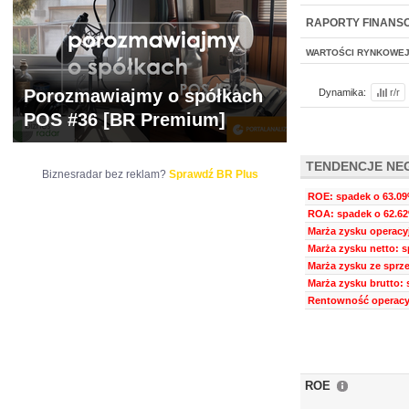
NOWE
BR LAB
RAPORTY FINANS
WARTOŚCI RYNKOWE
Porozmawiajmy o spółkach
Dynamika:
r/r
POS #36 [BR Premium]
TENDENCJE NE
Biznesradar bez reklam?
Sprawdź BR Plus
ROE: spadek o 63.09%
ROA: spadek o 62.62
Marża zysku operacyj
Marża zysku netto: s
Marża zysku ze sprze
Marża zysku brutto: 
Rentowność operacyj
ROE