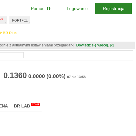
Pomoc
Logowanie
Rejestracja
PORTFEL
ź BR Plus
odnie z aktualnymi ustawieniami przeglądarki.
Dowiedz się więcej.
[x]
0.1360
0.0000
(0.00%)
07 sie 13:58
NOWE
ENA
BR LAB