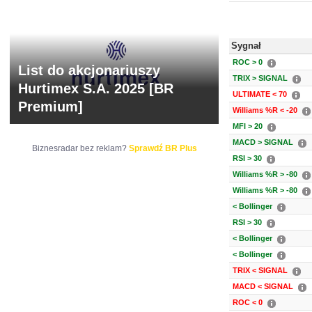
Sygnał
ROC > 0
List do akcjonariuszy
TRIX > SIGNAL
Hurtimex S.A. 2025 [BR
ULTIMATE < 70
Premium]
Williams %R < -20
MFI > 20
MACD > SIGNAL
Biznesradar bez reklam?
Sprawdź BR Plus
RSI > 30
Williams %R > -80
Williams %R > -80
< Bollinger
RSI > 30
< Bollinger
< Bollinger
TRIX < SIGNAL
MACD < SIGNAL
ROC < 0