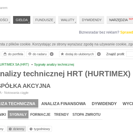
darem
OŚCI
GIEŁDA
FUNDUSZE
WALUTY
DYWIDENDY
NARZĘDZIA
Biznesradar bez reklam?
Sprawd
sta z plików cookie. Korzystając ze strony wyrażasz zgodę na używanie cookie, zg
do portfela
do radaru
dodaj do ulubionych
Znajdź profil:
URTIMEX SA (HRT)
•
Sygnały analizy technicznej
analizy technicznej HRT (HURTIMEX)
SPÓŁKA AKCYJNA
 - Notowania ciągłe
IZA TECHNICZNA
ANALIZA FINANSOWA
DYWIDENDY
WYC
IKI
SYGNAŁY
FORMACJE
TRENDY
STOPA ZWROTU
nny
dzienny
tygodniowy