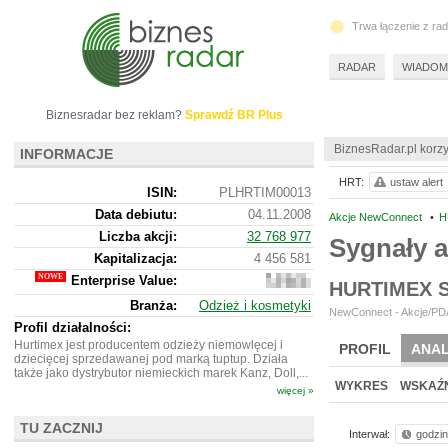
Trwa łączenie z ra
RADAR
WIADOM
Biznesradar bez reklam?
Sprawdź BR Plus
BiznesRadar.pl korzy
INFORMACJE
HRT:
ustaw alert
ISIN:
PLHRTIM00013
Data debiutu:
04.11.2008
Akcje NewConnect
•
H
Liczba akcji:
32 768 977
Sygnały 
Kapitalizacja:
4 456 581
Enterprise Value:
5
HURTIMEX 
878
Branża:
Odzież i kosmetyki
581
NewConnect - Akcje/PDA
Profil działalności:
Hurtimex jest producentem odzieży niemowlęcej i
PROFIL
ANAL
dziecięcej sprzedawanej pod marką tuptup. Działa
także jako dystrybutor niemieckich marek Kanz, Doll,...
WYKRES
WSKAŹN
więcej »
TU ZACZNIJ
Interwał:
godzi