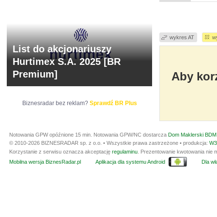
wykres AT
w
List do akcjonariuszy
Hurtimex S.A. 2025 [BR
Premium]
Aby korz
Biznesradar bez reklam?
Sprawdź BR Plus
Notowania GPW opóźnione 15 min.
Notowania GPW/NC dostarcza
Dom Maklerski BDM 
© 2010-2026 BIZNESRADAR sp. z o.o. • Wszystkie prawa zastrzeżone • produkcja:
W3
Korzystanie z serwisu oznacza akceptację
regulaminu
. Prezentowanie kwotowania nie m
Mobilna wersja BiznesRadar.pl
Aplikacja dla systemu Android
Dla wła