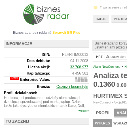
Trwa łączenie z ra
RADAR
WIADOM
Biznesradar bez reklam?
Sprawdź BR Plus
INFORMACJE
BiznesRadar.pl korzy
ustawieniami przeglą
ISIN:
PLHRTIM00013
HRT:
ustaw alert
Data debiutu:
04.11.2008
Liczba akcji:
32 768 977
Akcje NewConnect
•
H
Kapitalizacja:
4 456 581
Analiza 
Enterprise Value:
5
0.1360
878
0.00
Branża:
Odzież i kosmetyki
581
Profil działalności:
HURTIMEX 
Hurtimex jest producentem odzieży niemowlęcej i
dziecięcej sprzedawanej pod marką tuptup. Działa
NewConnect - Akcje/PDA
także jako dystrybutor niemieckich marek Kanz, Doll,...
więcej »
PROFIL
ANAL
TU ZACZNIJ
NOWE
BR LAB
WYKRES
WSKAŹN