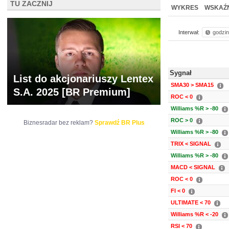
TU ZACZNIJ
NOWE
BR LAB
WYKRES
WSKAŹN
Interwał:
godzi
Sygnał
List do akcjonariuszy Lentex
SMA30 > SMA15
S.A. 2025 [BR Premium]
ROC < 0
Williams %R > -80
ROC > 0
Biznesradar bez reklam?
Sprawdź BR Plus
Williams %R > -80
TRIX < SIGNAL
Williams %R > -80
MACD < SIGNAL
ROC < 0
FI < 0
ULTIMATE < 70
Williams %R < -20
RSI < 70