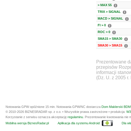
> MAX 55
TRIX > SIGNAL
MACD > SIGNAL
FI > 0
ROC > 0
SMA15 > SMA30
SMA30 > SMA15
Prezentowane da
przepisów Rozpo
informacji stan
(Dz. U. z 2005 r.
Notowania GPW opóźnione 15 min.
Notowania GPW/NC dostarcza
Dom Maklerski BDM 
© 2010-2026 BIZNESRADAR sp. z o.o. • Wszystkie prawa zastrzeżone • produkcja:
W3
Korzystanie z serwisu oznacza akceptację
regulaminu
. Prezentowanie kwotowania nie m
Mobilna wersja BiznesRadar.pl
Aplikacja dla systemu Android
Dla wła