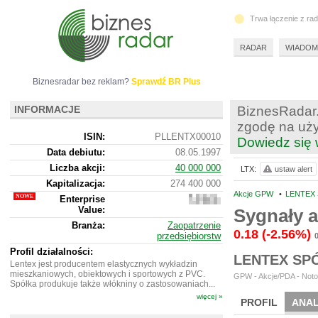
Trwa łączenie z ra
RADAR
WIADOM
Biznesradar bez reklam?
Sprawdź BR Plus
INFORMACJE
BiznesRadar.
zgodę na uży
ISIN:
PLLENTX00010
Dowiedz się 
Data debiutu:
08.05.1997
Liczba akcji:
40 000 000
LTX:
ustaw alert
Kapitalizacja:
274 400 000
Akcje GPW
•
LENTEX 
Enterprise
252
Value:
476
Sygnały a
000
Branża:
Zaopatrzenie
0.18
(-2.56%)
przedsiębiorstw
Profil działalności:
LENTEX SP
Lentex jest producentem elastycznych wykładzin
mieszkaniowych, obiektowych i sportowych z PVC.
GPW - Akcje/PDA - Noto
Spółka produkuje także włókniny o zastosowaniach...
więcej »
PROFIL
ANAL