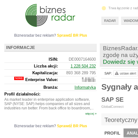
Trwa łączenie z ra
RADAR
WIADOM
Biznesradar bez reklam?
Sprawdź BR Plus
INFORMACJE
BiznesRadar.
zgodę na uży
ISIN:
DE0007164600
Dowiedz się 
Liczba akcji:
1 228 504 232
Kapitalizacja:
893 368 289 795
SAP:
ustaw alert
Enterprise Value:
885
707
Sygnały a
Branża:
Informatyka
421
395
Profil działalności:
SAP SE
As market leader in enterprise application software,
SAP (NYSE: SAP) helps companies of all sizes and
GlobalConnect
industries run better. From back office to boardroom,...
więcej »
Teoretyczny
Biznesradar bez reklam?
Sprawdź BR Plus
PROFIL
ANAL