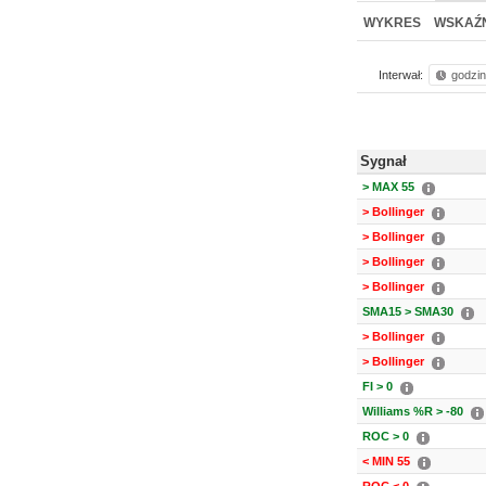
NOWE
BR LAB
WYKRES
WSKAŹN
Interwał:
godzi
Sygnał
> MAX 55
> Bollinger
> Bollinger
> Bollinger
> Bollinger
SMA15 > SMA30
> Bollinger
> Bollinger
FI > 0
Williams %R > -80
ROC > 0
< MIN 55