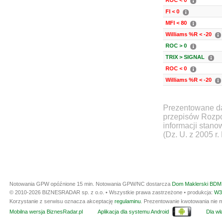
ROC < 0
FI < 0
MFI < 80
Williams %R < -20
ROC > 0
TRIX > SIGNAL
ROC < 0
Williams %R < -20
Prezentowane da
przepisów Rozpo
informacji stan
(Dz. U. z 2005 r.
Notowania GPW opóźnione 15 min.
Notowania GPW/NC dostarcza
Dom Maklerski BDM 
© 2010-2026 BIZNESRADAR sp. z o.o. • Wszystkie prawa zastrzeżone • produkcja:
W3
Korzystanie z serwisu oznacza akceptację
regulaminu
. Prezentowanie kwotowania nie m
Mobilna wersja BiznesRadar.pl
Aplikacja dla systemu Android
Dla wła