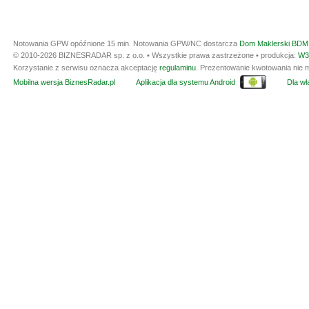
Notowania GPW opóźnione 15 min.
Notowania GPW/NC dostarcza
Dom Maklerski BDM 
© 2010-2026 BIZNESRADAR sp. z o.o. • Wszystkie prawa zastrzeżone • produkcja:
W3
Korzystanie z serwisu oznacza akceptację
regulaminu
. Prezentowanie kwotowania nie m
Mobilna wersja BiznesRadar.pl
Aplikacja dla systemu Android
Dla wła