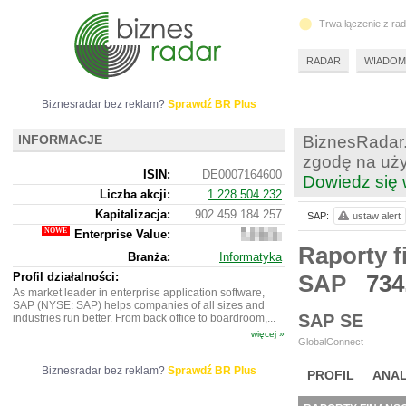
Trwa łączenie z ra
RADAR
WIADOM
Biznesradar bez reklam?
Sprawdź BR Plus
INFORMACJE
BiznesRadar.
zgodę na uży
ISIN:
DE0007164600
Dowiedz się 
Liczba akcji:
1 228 504 232
Kapitalizacja:
902 459 184 257
SAP:
ustaw alert
Enterprise Value:
894
798
Raporty f
Branża:
Informatyka
315
857
Profil działalności:
SAP
734
As market leader in enterprise application software,
SAP (NYSE: SAP) helps companies of all sizes and
SAP SE
industries run better. From back office to boardroom,...
więcej »
GlobalConnect
Biznesradar bez reklam?
Sprawdź BR Plus
PROFIL
ANAL
NOWE
BR LAB