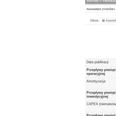
RAPORTY FINANS
RACHUNEK ZYSKÓW I 
Okres:
kwartal
Data publikacji
Przepływy pienięż
operacyjnej
Amortyzacja
Przepływy pienięż
inwestycyjnej
CAPEX (niematerial
Przepływy pienięż